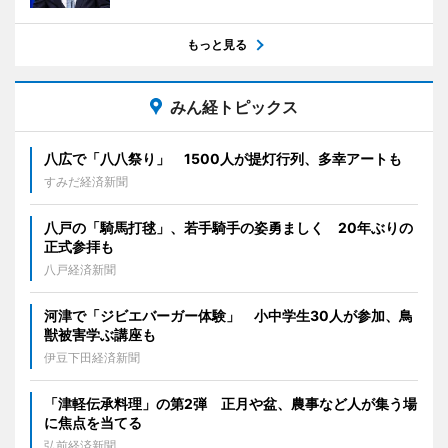
もっと見る
みん経トピックス
八広で「八八祭り」 1500人が提灯行列、多幸アートも
すみだ経済新聞
八戸の「騎馬打毬」、若手騎手の姿勇ましく 20年ぶりの
正式参拝も
八戸経済新聞
河津で「ジビエバーガー体験」 小中学生30人が参加、鳥
獣被害学ぶ講座も
伊豆下田経済新聞
「津軽伝承料理」の第2弾 正月や盆、農事など人が集う場
に焦点を当てる
弘前経済新聞