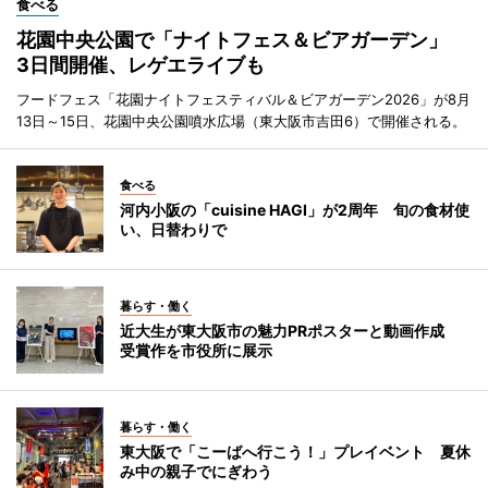
食べる
花園中央公園で「ナイトフェス＆ビアガーデン」
3日間開催、レゲエライブも
フードフェス「花園ナイトフェスティバル＆ビアガーデン2026」が8月
13日～15日、花園中央公園噴水広場（東大阪市吉田6）で開催される。
食べる
河内小阪の「cuisine HAGI」が2周年 旬の食材使
い、日替わりで
暮らす・働く
近大生が東大阪市の魅力PRポスターと動画作成
受賞作を市役所に展示
暮らす・働く
東大阪で「こーばへ行こう！」プレイベント 夏休
み中の親子でにぎわう