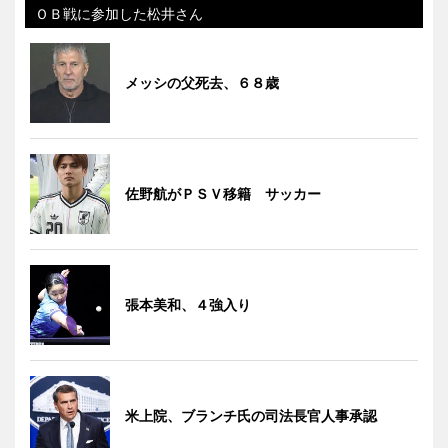
ＯＢ戦に参加した松井さん
メッシの父死去、６８歳
佐野航がＰＳＶ移籍 サッカー
張本美和、４強入り
米上院、ブランチ氏の司法長官人事承認