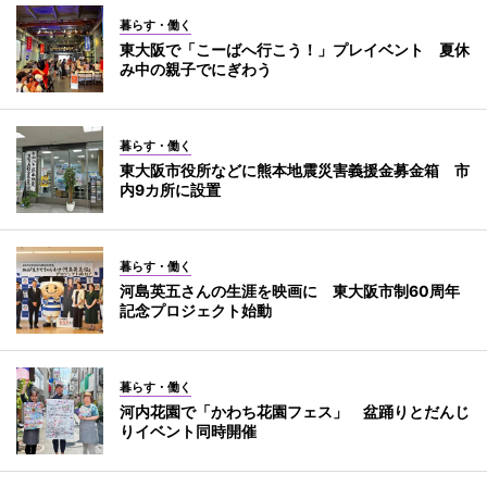
暮らす・働く
東大阪で「こーばへ行こう！」プレイベント 夏休
み中の親子でにぎわう
暮らす・働く
東大阪市役所などに熊本地震災害義援金募金箱 市
内9カ所に設置
暮らす・働く
河島英五さんの生涯を映画に 東大阪市制60周年
記念プロジェクト始動
暮らす・働く
河内花園で「かわち花園フェス」 盆踊りとだんじ
りイベント同時開催