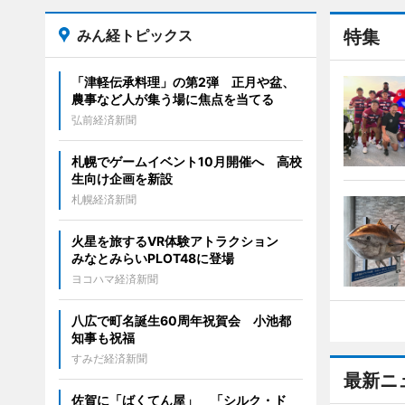
みん経トピックス
特集
「津軽伝承料理」の第2弾 正月や盆、
農事など人が集う場に焦点を当てる
弘前経済新聞
札幌でゲームイベント10月開催へ 高校
生向け企画を新設
札幌経済新聞
火星を旅するVR体験アトラクション
みなとみらいPLOT48に登場
ヨコハマ経済新聞
八広で町名誕生60周年祝賀会 小池都
知事も祝福
すみだ経済新聞
最新ニ
佐賀に「ばくてん屋」 「シルク・ド