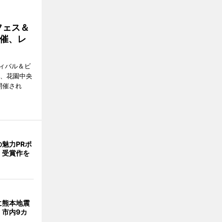
フェス＆
催、レ
ィバル＆ビ
日、花園中央
開催され
魅力PRポ
 受賞作を
に熊本地震
 市内9カ