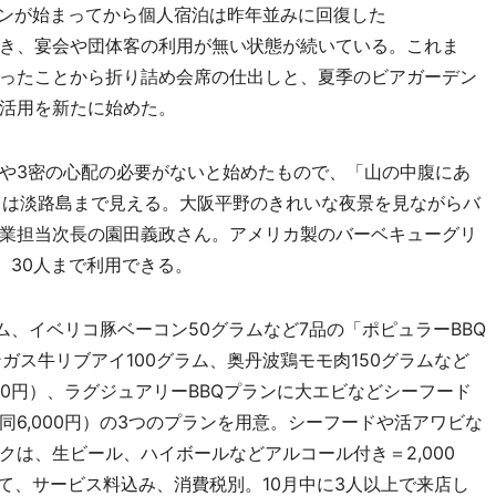
ーンが始まってから個人宿泊は昨年並みに回復した
き、宴会や団体客の利用が無い状態が続いている。これま
ったことから折り詰め会席の仕出しと、夏季のビアガーデン
活用を新たに始めた。
や3密の心配の必要がないと始めたもので、「山の中腹にあ
日は淡路島まで見える。大阪平野のきれいな夜景を見ながらバ
業担当次長の園田義政さん。アメリカ製のバーベキューグリ
、30人まで利用できる。
、イベリコ豚ベーコン50グラムなど7品の「ポピュラーBBQ
ンガス牛リブアイ100グラム、奥丹波鶏モモ肉150グラムなど
000円）、ラグジュアリーBBQプランに大エビなどシーフード
同6,000円）の3つのプランを用意。シーフードや活アワビな
は、生ビール、ハイボールなどアルコール付き＝2,000
て、サービス料込み、消費税別。10月中に3人以上で来店し