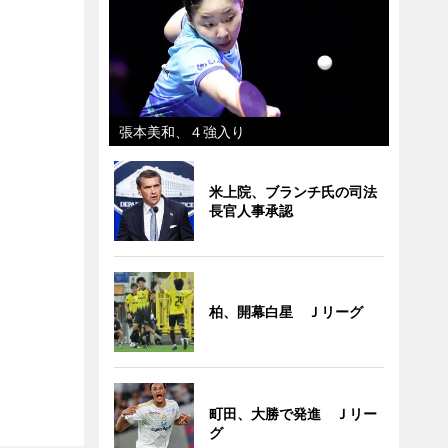
張本美和、４強入り
米上院、ブランチ氏の司法
長官人事承認
柏、開幕白星 Ｊリーグ
町田、大勝で発進 Ｊリー
グ