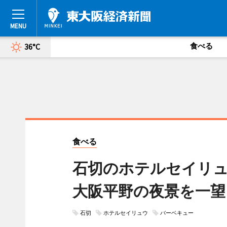
食べる
36°C
食べる
石切のホテルセイリ
大阪平野の夜景を一望
石切
ホテルセイリュウ
バーベキュー