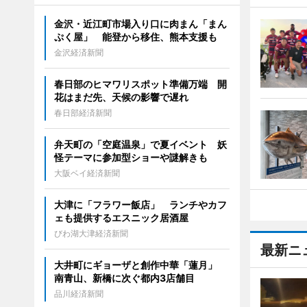
金沢・近江町市場入り口に肉まん「まん
ぷく屋」 能登から移住、熊本支援も
金沢経済新聞
春日部のヒマワリスポット準備万端 開
花はまだ先、天候の影響で遅れ
春日部経済新聞
弁天町の「空庭温泉」で夏イベント 妖
怪テーマに参加型ショーや謎解きも
大阪ベイ経済新聞
大津に「フラワー飯店」 ランチやカフ
ェも提供するエスニック居酒屋
びわ湖大津経済新聞
最新ニ
大井町にギョーザと創作中華「蓮月」
南青山、新橋に次ぐ都内3店舗目
品川経済新聞