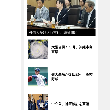
外国人受け入れ方針、議論開始
大型台風１３号、沖縄本島
直撃
健大高崎が２回戦へ 高校
野球
中立公、補正検討を要請