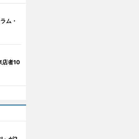
クラム・
店者10
GI」が2