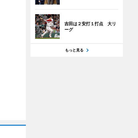
吉田は２安打１打点 大リ
ーグ
もっと見る