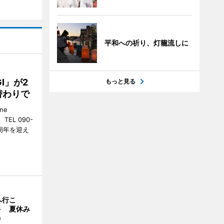
平和への祈り、灯籠流しに
GI」が2
もっと見る
替わりで
ne
EL 090-
2周年を迎え
へ行こ
ト 夏休み
う