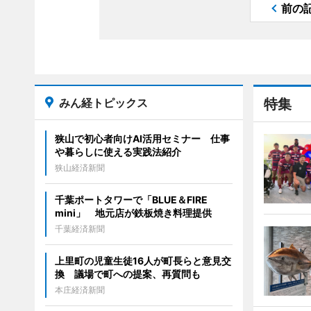
前の
みん経トピックス
特集
狭山で初心者向けAI活用セミナー 仕事
や暮らしに使える実践法紹介
狭山経済新聞
千葉ポートタワーで「BLUE＆FIRE
mini」 地元店が鉄板焼き料理提供
千葉経済新聞
上里町の児童生徒16人が町長らと意見交
換 議場で町への提案、再質問も
本庄経済新聞