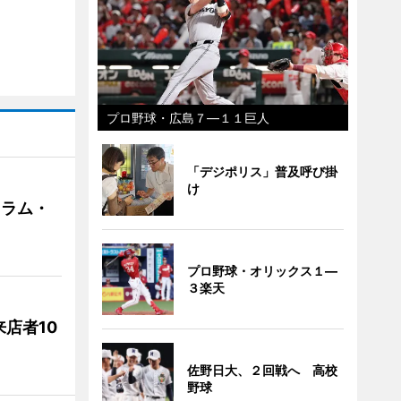
プロ野球・広島７―１１巨人
「デジポリス」普及呼び掛
け
クラム・
プロ野球・オリックス１―
３楽天
店者10
佐野日大、２回戦へ 高校
野球