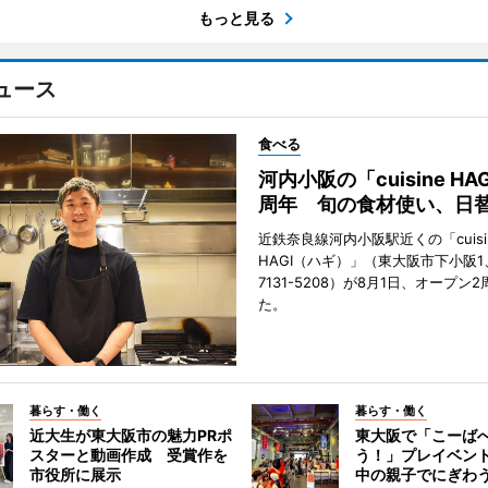
もっと見る
ュース
食べる
河内小阪の「cuisine HA
周年 旬の食材使い、日
近鉄奈良線河内小阪駅近くの「cuisi
HAGI（ハギ）」（東大阪市下小阪1、T
7131-5208）が8月1日、オープン
た。
暮らす・働く
暮らす・働く
近大生が東大阪市の魅力PRポ
東大阪で「こーば
スターと動画作成 受賞作を
う！」プレイベン
市役所に展示
中の親子でにぎわ