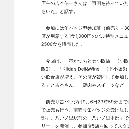
店主の吉本信一さんは「再開を待っていた
もいた」と話す。
参加には缶バッジ型参加証（前売り＝30
店が用意する1食1,000円のバル特別メニ
2500食を販売した。
今回は、「串かつちとせ小阪店」（小阪1）、
阪2）、「Kilda’s Deli&Wine」
い飲食店が増え、その店が賛同して参加して
る」と吉本さん。「鶏肉やスイーツなど、
前売り缶バッジは9月6日23時59分ま
で販売も行う。前売り缶バッジの受け渡しと
部」、八戸ノ里駅前の「八戸ノ里本部」で
リー」を開催し、参加店5店を回ってスタ