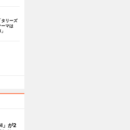
「タリーズ
テーマは
車」
GI」が2