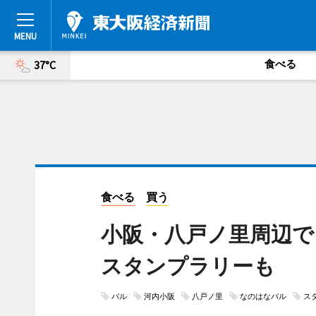
食べる
37°C
食べる
買う
小阪・八戸ノ里周辺で
スタンプラリーも
バル
河内小阪
八戸ノ里
なのはなバル
ス