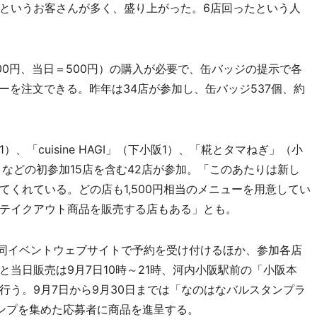
というお客さんが多く、盛り上がった。6店回ったという人
0円、当日＝500円）の購入が必要で、缶バッジの提示で各
ューを注文できる。昨年は34店が参加し、缶バッジ537個、約
「cuisine HAGI」（下小阪1）、「糀とタマねぎ」（小
（下小阪5）などの初参加15店を含む42店が参加。「このあたりは新し
くれている。どの店も1,500円相当のメニューを用意してい
テイクアウト商品を販売する店もある」とも。
で同イベントウェブサイトで予約を受け付けるほか、参加各店
当日販売は9月7日10時～21時、河内小阪駅前の「小阪本
行う。9月7日から9月30日までは「なのはなバルスタンプラ
ンプを集めた応募者に商品を進呈する。