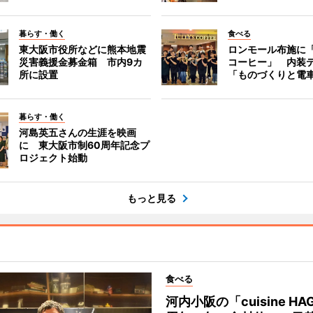
暮らす・働く
食べる
東大阪市役所などに熊本地震
ロンモール布施に
災害義援金募金箱 市内9カ
コーヒー」 内装
所に設置
「ものづくりと電
暮らす・働く
河島英五さんの生涯を映画
に 東大阪市制60周年記念プ
ロジェクト始動
もっと見る
食べる
河内小阪の「cuisine HA