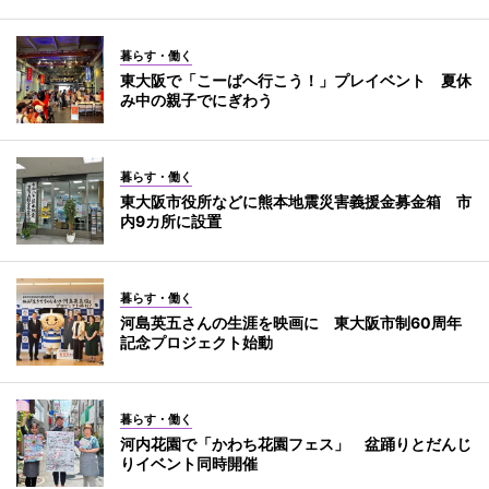
暮らす・働く
東大阪で「こーばへ行こう！」プレイベント 夏休
み中の親子でにぎわう
暮らす・働く
東大阪市役所などに熊本地震災害義援金募金箱 市
内9カ所に設置
暮らす・働く
河島英五さんの生涯を映画に 東大阪市制60周年
記念プロジェクト始動
暮らす・働く
河内花園で「かわち花園フェス」 盆踊りとだんじ
りイベント同時開催