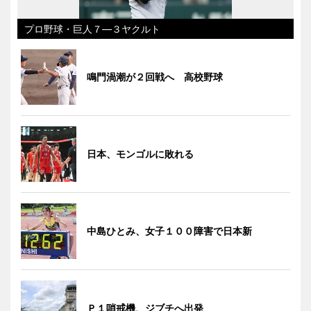
プロ野球・巨人７―３ヤクルト
鳴門渦潮が２回戦へ 高校野球
日本、モンゴルに敗れる
中島ひとみ、女子１００障害で日本新
Ｐ１哨戒機、ジブチへ出発