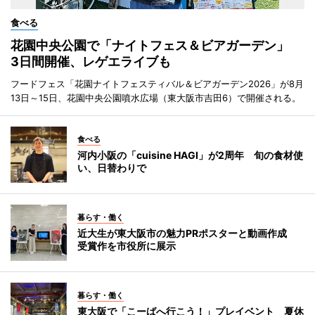
食べる
花園中央公園で「ナイトフェス＆ビアガーデン」
3日間開催、レゲエライブも
フードフェス「花園ナイトフェスティバル＆ビアガーデン2026」が8月
13日～15日、花園中央公園噴水広場（東大阪市吉田6）で開催される。
食べる
河内小阪の「cuisine HAGI」が2周年 旬の食材使
い、日替わりで
暮らす・働く
近大生が東大阪市の魅力PRポスターと動画作成
受賞作を市役所に展示
暮らす・働く
東大阪で「こーばへ行こう！」プレイベント 夏休