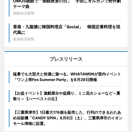
OMO5函館で「函館夜景の日」 手回しオルガンで野外劇
テーマ曲
函館経済新聞
香港・九龍塘に韓国料理店「Social」 韓国定番料理を現
代風に
香港経済新聞
プレスリリース
猛暑でも大型犬と快適に遊べる。WHATAWONが室内イベント
「ワン上等Fes Summer Party」を8月29日開催
【お盆イベント】遊戯屋台や盆踊り、ミニ花火ショーなど～夏
祭り～【ハーベストの丘】
【三重県津市】1日最大176個を販売した、行列のできるわたあ
め自販機「CANDY SPIN」8月8日（土）、三重県津市のイオン
モール津南に設置。