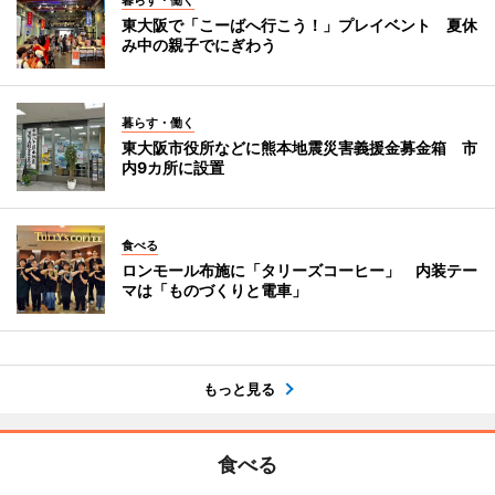
暮らす・働く
東大阪で「こーばへ行こう！」プレイベント 夏休
み中の親子でにぎわう
暮らす・働く
東大阪市役所などに熊本地震災害義援金募金箱 市
内9カ所に設置
食べる
ロンモール布施に「タリーズコーヒー」 内装テー
マは「ものづくりと電車」
もっと見る
食べる