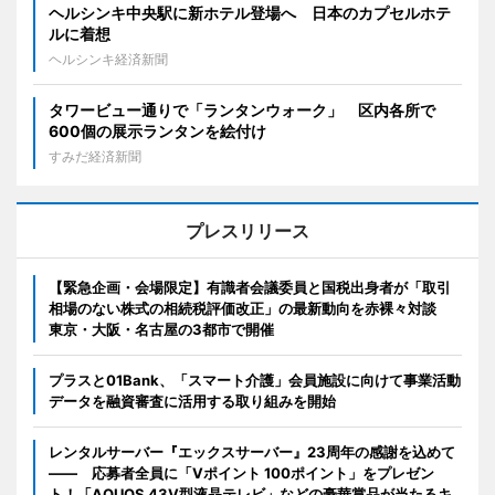
ヘルシンキ中央駅に新ホテル登場へ 日本のカプセルホテ
ルに着想
ヘルシンキ経済新聞
タワービュー通りで「ランタンウォーク」 区内各所で
600個の展示ランタンを絵付け
すみだ経済新聞
プレスリリース
【緊急企画・会場限定】有識者会議委員と国税出身者が「取引
相場のない株式の相続税評価改正」の最新動向を赤裸々対談
東京・大阪・名古屋の3都市で開催
プラスと01Bank、「スマート介護」会員施設に向けて事業活動
データを融資審査に活用する取り組みを開始
レンタルサーバー『エックスサーバー』23周年の感謝を込めて
―― 応募者全員に「Vポイント 100ポイント」をプレゼン
ト！「AQUOS 43V型液晶テレビ」などの豪華賞品が当たるキ