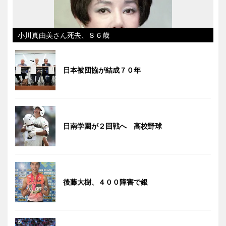
小川真由美さん死去、８６歳
日本被団協が結成７０年
日南学園が２回戦へ 高校野球
後藤大樹、４００障害で銀