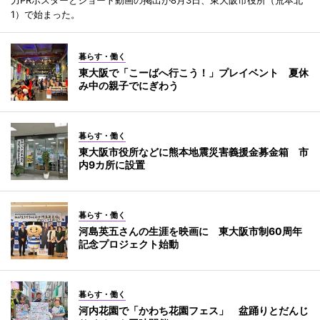
力PRポスターとショート動画の掲出が8月3日、東大阪市役所（荒本北
1）で始まった。
暮らす・働く
東大阪で「こーばへ行こう！」プレイベント 夏休
み中の親子でにぎわう
暮らす・働く
東大阪市役所などに熊本地震災害義援金募金箱 市
内9カ所に設置
暮らす・働く
河島英五さんの生涯を映画に 東大阪市制60周年
記念プロジェクト始動
暮らす・働く
河内花園で「かわち花園フェス」 盆踊りとだんじ