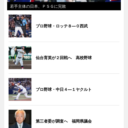
若手主体の日本、ＰＳＧに完敗
プロ野球・ロッテ８―０西武
仙台育英が２回戦へ 高校野球
プロ野球・中日４―１ヤクルト
第三者委が調査へ 福岡県議会