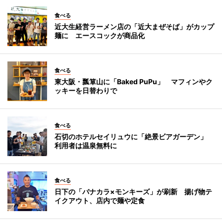
食べる
近大生経営ラーメン店の「近大まぜそば」がカップ
麺に エースコックが商品化
食べる
東大阪・瓢箪山に「Baked PuPu」 マフィンやク
ッキーを日替わりで
食べる
石切のホテルセイリュウに「絶景ビアガーデン」
利用者は温泉無料に
食べる
日下の「バナカラ×モンキーズ」が刷新 揚げ物テ
イクアウト、店内で麺や定食