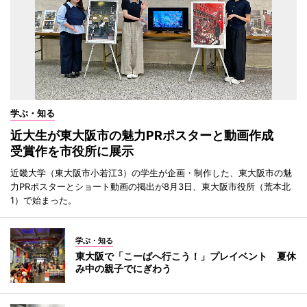
学ぶ・知る
近大生が東大阪市の魅力PRポスターと動画作成
受賞作を市役所に展示
近畿大学（東大阪市小若江3）の学生が企画・制作した、東大阪市の魅
力PRポスターとショート動画の掲出が8月3日、東大阪市役所（荒本北
1）で始まった。
学ぶ・知る
東大阪で「こーばへ行こう！」プレイベント 夏休
み中の親子でにぎわう