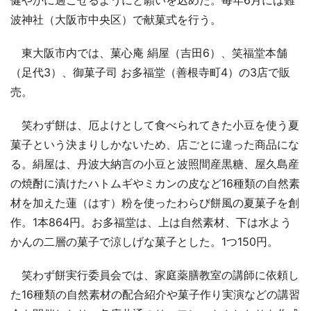
波神社（大阪市中央区）で献菓式を行う。
東大阪市内では、菓心庵 絹屋（吉田6）、笑福堂本舗
（足代3）、御菓子司 お多福堂（善根寺町4）の3店で販
売。
笑わず餅は、厄よけとして食べられてきた小豆を使う夏
菓子という決まりしかないため、店ごとに違った商品にな
る。絹屋は、丹波大納言の小豆と波照間産黒糖、屋久島産
の焼酎に漬けたハトムギやミカンの皮など16種類の自然素
材を加えた蓮（はす）粉を使ったわらび餅風の夏菓子を創
作。1本864円。お多福堂は、上は自然素材、下は水よう
かんの二層の菓子で涼しげな菓子とした。1つ150円。
笑わず餅実行委員会では、家庭薬膳教室の講師に依頼し
た16種類の自然素材の配合紹介や菓子作り実演などの講習