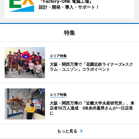
『Factory-ONE 電脳工場』
設計・開発・導入・サポート！
特集
エリア特集
大阪・関西万博で「花園近鉄ライナーズ×スク
ラム・ユニゾン」コラボイベント
エリア特集
大阪・関西万博の「近畿大学水産研究所」、来
店者10万人達成 OB糸井嘉男さんが一日店長
に
もっと見る