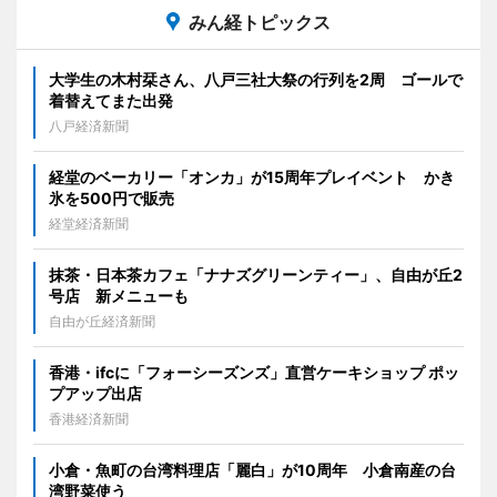
みん経トピックス
大学生の木村栞さん、八戸三社大祭の行列を2周 ゴールで
着替えてまた出発
八戸経済新聞
経堂のベーカリー「オンカ」が15周年プレイベント かき
氷を500円で販売
経堂経済新聞
抹茶・日本茶カフェ「ナナズグリーンティー」、自由が丘2
号店 新メニューも
自由が丘経済新聞
香港・ifcに「フォーシーズンズ」直営ケーキショップ ポッ
プアップ出店
香港経済新聞
小倉・魚町の台湾料理店「麗白」が10周年 小倉南産の台
湾野菜使う