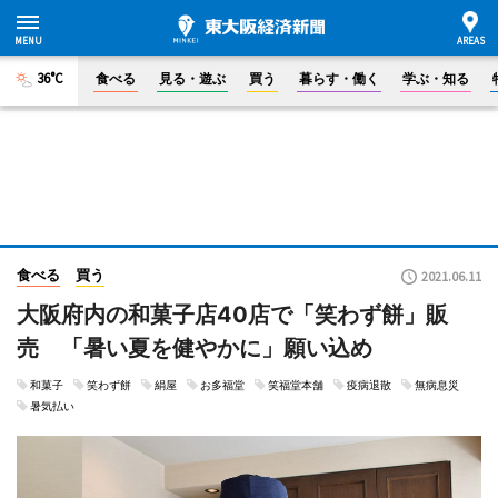
36°C
食べる
見る・遊ぶ
買う
暮らす・働く
学ぶ・知る
食べる
買う
2021.06.11
大阪府内の和菓子店40店で「笑わず餅」販
売 「暑い夏を健やかに」願い込め
和菓子
笑わず餅
絹屋
お多福堂
笑福堂本舗
疫病退散
無病息災
暑気払い