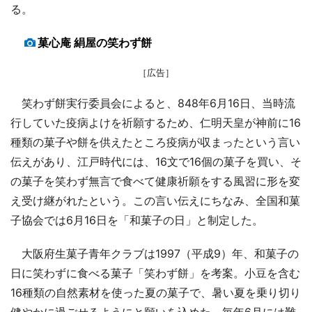
る。
菓心庵 絹屋の笑わず餅
［広告］
笑わず餅実行委員会によると、848年6月16日、当時流
行していた疫病よけを祈願するため、仁明天皇が神前に16
種類の菓子や餅を供えたところ疫病が収まったという言い
伝えがあり、江戸時代には、16文で16個の菓子を買い、そ
の菓子を笑わず無言で食べて健康祈願をする風習に形を変
え受け継がれたという。この言い伝えにちなみ、全国和菓
子協会では6月16日を「和菓子の日」と制定した。
大阪府生菓子青年クラブは1997（平成9）年、和菓子の
日に笑わずに食べる菓子「笑わず餅」を考案。小豆を含む
16種類の自然素材を使った夏の菓子で、暑い夏を乗り切り
健やかに過ごせるようにと願いを込めた。毎年6月には難