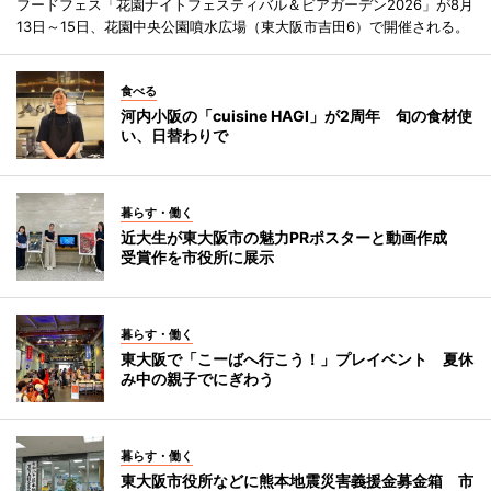
フードフェス「花園ナイトフェスティバル＆ビアガーデン2026」が8月
13日～15日、花園中央公園噴水広場（東大阪市吉田6）で開催される。
食べる
河内小阪の「cuisine HAGI」が2周年 旬の食材使
い、日替わりで
暮らす・働く
近大生が東大阪市の魅力PRポスターと動画作成
受賞作を市役所に展示
暮らす・働く
東大阪で「こーばへ行こう！」プレイベント 夏休
み中の親子でにぎわう
暮らす・働く
東大阪市役所などに熊本地震災害義援金募金箱 市