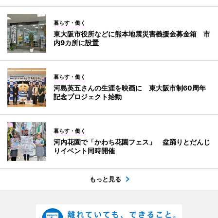
暮らす・働く
東大阪市役所などに熊本地震災害義援金募金箱 市
内9カ所に設置
暮らす・働く
河島英五さんの生涯を映画に 東大阪市制60周年
記念プロジェクト始動
暮らす・働く
河内花園で「かわち花園フェス」 盆踊りとだんじ
りイベント同時開催
もっと見る