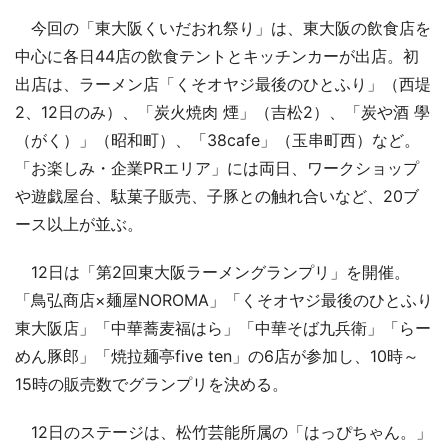
今回の「東大阪くいだおれ祭り」は、東大阪の飲食店を
中心に各日44店の飲食テントとキッチンカーが出店。初
出店は、ラーメン店「くそオヤジ最後のひとふり」（西堤
2、12日のみ）、「炭火焼肉 煙」（吉松2）、「炭や酒 學
（がく）」（昭和町）、「38cafe」（玉串町西）など。
「お楽しみ・企業PRエリア」には両日、ワークショップ
や遊戯屋台、駄菓子販売、子豚との触れ合いなど、20ブ
ース以上が並ぶ。
12日は「第2回東大阪ラーメングランプリ」を開催。
「鳥弘商店×麺屋NOROMA」「くそオヤジ最後のひとふり
東大阪店」「中華蕎麦福はら」「中華そば九兵衛」「らー
めん豚郎」「焼拉麺亭five ten」の6店が参加し、10時～
15時の販売数でグランプリを決める。
12日のステージは、松竹芸能所属の「はっぴちゃん。」