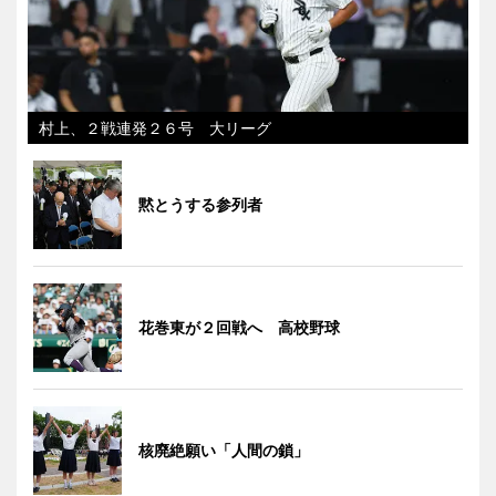
村上、２戦連発２６号 大リーグ
黙とうする参列者
花巻東が２回戦へ 高校野球
核廃絶願い「人間の鎖」