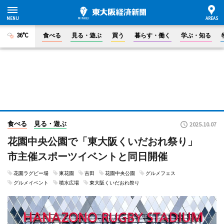
36°C
食べる
見る・遊ぶ
買う
暮らす・働く
学ぶ・知る
食べる
見る・遊ぶ
2025.10.07
花園中央公園で「東大阪くいだおれ祭り」
市主催スポーツイベントと同日開催
花園ラグビー場
東花園
吉田
花園中央公園
グルメフェス
グルメイベント
噴水広場
東大阪くいだおれ祭り