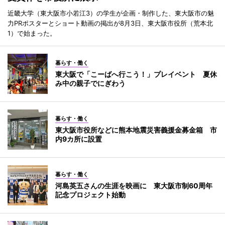
近畿大学（東大阪市小若江3）の学生が企画・制作した、東大阪市の魅
力PRポスターとショート動画の掲出が8月3日、東大阪市役所（荒本北
1）で始まった。
暮らす・働く
東大阪で「こーばへ行こう！」プレイベント 夏休
み中の親子でにぎわう
暮らす・働く
東大阪市役所などに熊本地震災害義援金募金箱 市
内9カ所に設置
暮らす・働く
河島英五さんの生涯を映画に 東大阪市制60周年
記念プロジェクト始動