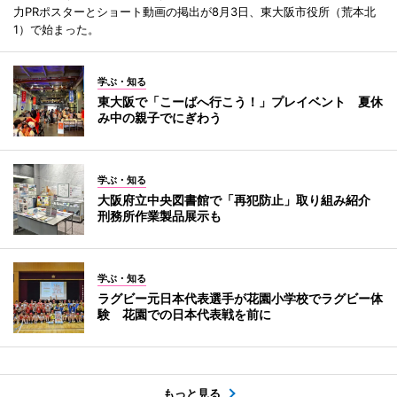
力PRポスターとショート動画の掲出が8月3日、東大阪市役所（荒本北
1）で始まった。
学ぶ・知る
東大阪で「こーばへ行こう！」プレイベント 夏休
み中の親子でにぎわう
学ぶ・知る
大阪府立中央図書館で「再犯防止」取り組み紹介
刑務所作業製品展示も
学ぶ・知る
ラグビー元日本代表選手が花園小学校でラグビー体
験 花園での日本代表戦を前に
もっと見る