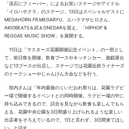
「流石にフィーバー」によるお笑いステージやアイドル
「イロハサクラ」のステージ、13日はスペシャルゲストに
MEGAHORN FR.MEGARYU、エハラマサヒロさん、
AKIOBEATS＆武＆ONEDARを迎え、「HIPHOP &
REGGAE MUSIC SHOW」を展開する。
11日は「マスターズ花園開催記念イベント」の一部とし
て、前日祭を開催。飲食ブースやキッチンカー、遊戯屋台
など13ブースが出店し、ステージでは花園近鉄ライナーズ
のトークショーやじゃんけん大会などを行う。
垣内さんは「年内最後のくいだおれ祭りは、花園ラグビ
ー場で開催するイベントとの同時開催。ラグビー場の中に
持ち込みできるので、試合を見ながら飲食も楽しんでもら
える。花園中央公園を3日間盛り上げられるような楽しい
出店者をそろえているので、1日と言わず、3日間来てほし
い」と話す。