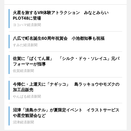
火星を旅するVR体験アトラクション みなとみらい
PLOT48に登場
ヨコハマ経済新聞
八広で町名誕生60周年祝賀会 小池都知事も祝福
すみだ経済新聞
佐賀に「ばくてん屋」 「シルク・ドゥ・ソレイユ」元パ
フォーマーが指導
佐賀経済新聞
今帰仁・上運天に「ナギッコ」 島ラッキョウやモズクの
加工品販売
やんばる経済新聞
沼津「淡島ホテル」が夏限定イベント イラストサービス
や星空観望会など
沼津経済新聞