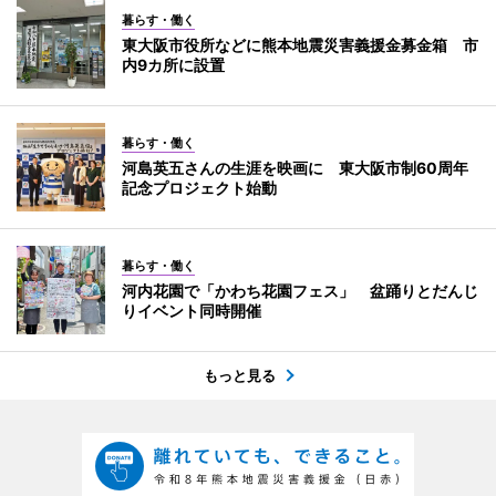
暮らす・働く
東大阪市役所などに熊本地震災害義援金募金箱 市
内9カ所に設置
暮らす・働く
河島英五さんの生涯を映画に 東大阪市制60周年
記念プロジェクト始動
暮らす・働く
河内花園で「かわち花園フェス」 盆踊りとだんじ
りイベント同時開催
もっと見る