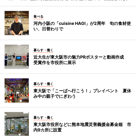
食べる
河内小阪の「cuisine HAGI」が2周年 旬の食材使
い、日替わりで
暮らす・働く
近大生が東大阪市の魅力PRポスターと動画作成
受賞作を市役所に展示
暮らす・働く
東大阪で「こーばへ行こう！」プレイベント 夏休
み中の親子でにぎわう
暮らす・働く
東大阪市役所などに熊本地震災害義援金募金箱 市
内9カ所に設置