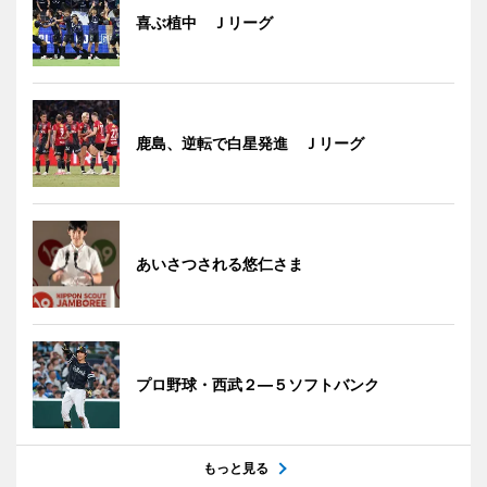
喜ぶ植中 Ｊリーグ
鹿島、逆転で白星発進 Ｊリーグ
あいさつされる悠仁さま
プロ野球・西武２―５ソフトバンク
もっと見る