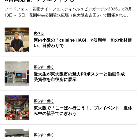
フードフェス「花園ナイトフェスティバル＆ビアガーデン2026」が8月
13日～15日、花園中央公園噴水広場（東大阪市吉田6）で開催される。
食べる
河内小阪の「cuisine HAGI」が2周年 旬の食材使
い、日替わりで
暮らす・働く
近大生が東大阪市の魅力PRポスターと動画作成
受賞作を市役所に展示
暮らす・働く
東大阪で「こーばへ行こう！」プレイベント 夏休
み中の親子でにぎわう
暮らす・働く