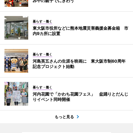
み中の親子でにぎわう
暮らす・働く
東大阪市役所などに熊本地震災害義援金募金箱 市
内9カ所に設置
暮らす・働く
河島英五さんの生涯を映画に 東大阪市制60周年
記念プロジェクト始動
暮らす・働く
河内花園で「かわち花園フェス」 盆踊りとだんじ
りイベント同時開催
もっと見る