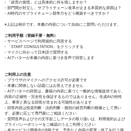
- 「経営の覚悟」とは具体的に何を指しますか？
- 部門間が対立し、サプライチェーン改革が止まる本質的な原因は？
- AI時代のサプライチェーン競争力をどう構築すべきですか？
※上記は例示です。本書の内容について自由にご質問いただけます。
ご利用手順（登録不要・無料）
- サービスページで利用規約に同意する
- 「START CONSULTATION」をクリックする
- マイクに向かって日本語で質問する
- AIアバターが本書の内容に基づき音声で回答します
ご利用上の注意
- ブラウザのマイクへのアクセス許可が必要です
- 本書に関係しない話題にはお答えできません
- AIアバターの回答は、書籍の内容に基づく一般的な情報提供であり、
内容の正確性・完全性を保証するものではありません。生成AIの特性
上、事実と異なる回答が含まれる可能性があります
- 回答内容は投資判断・法的判断・個別の経営判断の根拠として用い
ず、必要に応じて専門家にご相談ください
- 質問音声およびその文字起こしデータの取り扱いは、利用規約および
プライバシーポリシーをご確認のうえご利用ください
- 本サービスは開発中のβ版です。予告なく内容の変更・終了を行う場