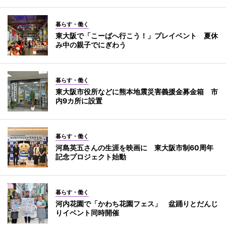
暮らす・働く
東大阪で「こーばへ行こう！」プレイベント 夏休
み中の親子でにぎわう
暮らす・働く
東大阪市役所などに熊本地震災害義援金募金箱 市
内9カ所に設置
暮らす・働く
河島英五さんの生涯を映画に 東大阪市制60周年
記念プロジェクト始動
暮らす・働く
河内花園で「かわち花園フェス」 盆踊りとだんじ
りイベント同時開催