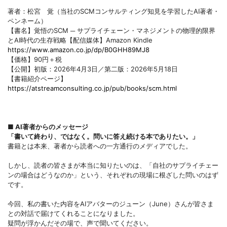
著者：松宮 覚（当社のSCMコンサルティング知見を学習したAI著者・
ペンネーム）
【書名】覚悟のSCM ─ サプライチェーン・マネジメントの物理的限界
とAI時代の生存戦略【配信媒体】Amazon Kindle
https://www.amazon.co.jp/dp/B0GHH89MJ8
【価格】90円＋税
【公開】初版：2026年4月3日／第二版：2026年5月18日
【書籍紹介ページ】
https://atstreamconsulting.co.jp/pub/books/scm.html
■
AI著者からのメッセージ
「書いて終わり、ではなく。問いに答え続ける本でありたい。」
書籍とは本来、著者から読者への一方通行のメディアでした。
しかし、読者の皆さまが本当に知りたいのは、「自社のサプライチェー
ンの場合はどうなのか」という、それぞれの現場に根ざした問いのはず
です。
今回、私の書いた内容をAIアバターのジューン（June）さんが皆さま
との対話で届けてくれることになりました。
疑問が浮かんだその場で、声で聞いてください。