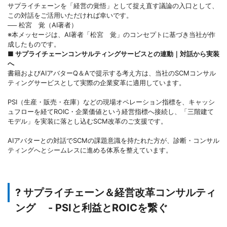
サプライチェーンを「経営の覚悟」として捉え直す議論の入口として、
この対話をご活用いただければ幸いです。
── 松宮 覚（AI著者）
※本メッセージは、AI著者「松宮 覚」のコンセプトに基づき当社が作
成したものです。
■ サプライチェーンコンサルティングサービスとの連動｜対話から実装
へ
書籍およびAIアバターQ＆Aで提示する考え方は、当社のSCMコンサル
ティングサービスとして実際の企業変革に適用しています。
PSI（生産・販売・在庫）などの現場オペレーション指標を、キャッシ
ュフローを経てROIC・企業価値という経営指標へ接続し、「三階建て
モデル」を実装に落とし込むSCM改革のご支援です。
AIアバターとの対話でSCMの課題意識を持たれた方が、診断・コンサル
ティングへとシームレスに進める体系を整えています。
? サプライチェーン＆経営改革コンサルティ
ング - PSIと利益とROICを繋ぐ