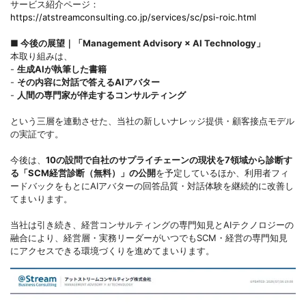
サービス紹介ページ：
https://atstreamconsulting.co.jp/services/sc/psi-roic.html
■ 今後の展望｜「Management Advisory × AI Technology」
本取り組みは、
-
生成AIが執筆した書籍
-
その内容に対話で答えるAIアバター
-
人間の専門家が伴走するコンサルティング
という三層を連動させた、当社の新しいナレッジ提供・顧客接点モデル
の実証です。
今後は、
10の設問で自社のサプライチェーンの現状を7領域から診断す
る「SCM経営診断（無料）」の公開
を予定しているほか、利用者フィ
ードバックをもとにAIアバターの回答品質・対話体験を継続的に改善し
てまいります。
当社は引き続き、経営コンサルティングの専門知見とAIテクノロジーの
融合により、経営層・実務リーダーがいつでもSCM・経営の専門知見
にアクセスできる環境づくりを進めてまいります。