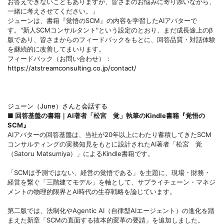
お答えできないこともありますが、皆さまのお悩みに寄り添いながら、
一緒に考えさせてください。」
ジューンは、書籍『覚悟のSCM』の内容を学習したAIアバターで
す。"新人SCMコンサルタント"という設定のとおり、まだ成長途上のβ
版であり、皆さまからのフィードバックをもとに、回答品質・対話体験
を継続的に改善してまいります。
フィードバック（お問い合わせ）：
https://atstreamconsulting.co.jp/contact/
ジューン（June）さんと会話する
■ 回答
基盤の書籍｜AI著者「松
宮 覚」執筆のKindle書籍『覚悟の
SCM』
AIアバターの回答基盤は、当社が20年以上にわたり蓄積してきたSCM
コンサルティングの実務知見をもとに設計されたAI著者「松宮 覚
（Satoru Matsumiya）」によるKindle書籍です。
「SCMは予測ではない、経営の覚悟である」を主題に、現場・財務・
経営を繋ぐ「三階建てモデル」を軸として、サプライチェーン・マネジ
メントの物理的限界とAI時代の生存戦略を論じています。
第二版では、法制化やAgentic AI（自律型AIエージェント）の進化を踏
まえた新章「SCMの直面する抜本的変革の要請」を追加しました。