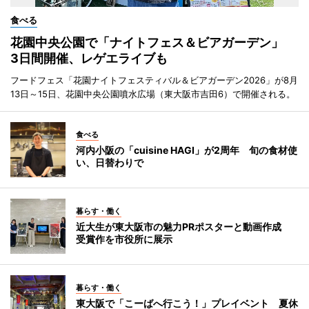
食べる
花園中央公園で「ナイトフェス＆ビアガーデン」
3日間開催、レゲエライブも
フードフェス「花園ナイトフェスティバル＆ビアガーデン2026」が8月
13日～15日、花園中央公園噴水広場（東大阪市吉田6）で開催される。
食べる
河内小阪の「cuisine HAGI」が2周年 旬の食材使
い、日替わりで
暮らす・働く
近大生が東大阪市の魅力PRポスターと動画作成
受賞作を市役所に展示
暮らす・働く
東大阪で「こーばへ行こう！」プレイベント 夏休