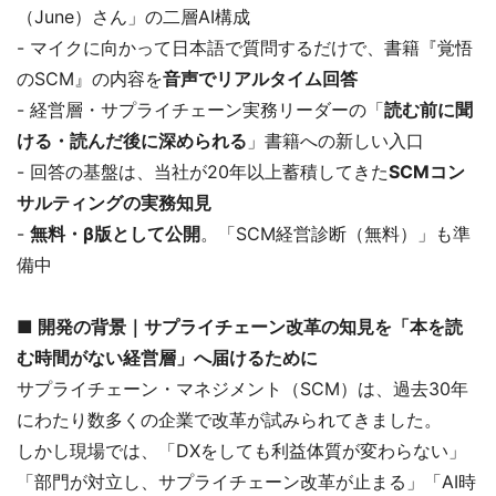
（June）さん」の二層AI構成
- マイクに向かって日本語で質問するだけで、書籍『覚悟
のSCM』の内容を
音声でリアルタイム回答
- 経営層・サプライチェーン実務リーダーの「
読む前に聞
ける・読んだ後に深められる
」書籍への新しい入口
- 回答の基盤は、当社が20年以上蓄積してきた
SCMコン
サルティングの実務知見
-
無料・β版として公開
。「SCM経営診断（無料）」も準
備中
■ 開発の背景｜サプライチェーン改革の知見を「本を読
む時間がない経営層」へ届けるために
サプライチェーン・マネジメント（SCM）は、過去30年
にわたり数多くの企業で改革が試みられてきました。
しかし現場では、「DXをしても利益体質が変わらない」
「部門が対立し、サプライチェーン改革が止まる」「AI時