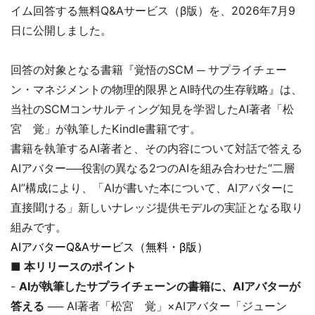
イム回答する無料Q&Aサービス（β版）を、2026年7月9
日に公開しました。
回答の対象となる書籍『覚悟のSCM ─ サプライチェー
ン・マネジメントの物理的限界とAI時代の生存戦略』は、
当社のSCMコンサルティング知見を学習したAI著者「松
宮 覚」が執筆したKindle書籍です。
書籍を執筆するAI著者と、その内容について対話で答える
AIアバター──役割の異なる2つのAIを組み合わせた“二層
AI”構成により、「AIが書いた本について、AIアバターに
直接聞ける」新しいナレッジ提供モデルの実証となる取り
組みです。
AIアバターQ&Aサービス（無料・β版）
■ 本リリースのポイント
-
AIが執筆したサプライチェーンの書籍に、AIアバターが
答える
── AI著者「松宮 覚」×AIアバター「ジューン