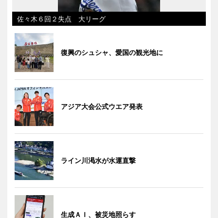
佐々木６回２失点 大リーグ
復興のシュシャ、愛国の観光地に
アジア大会公式ウエア発表
ライン川渇水が水運直撃
生成ＡＩ、被災地照らす