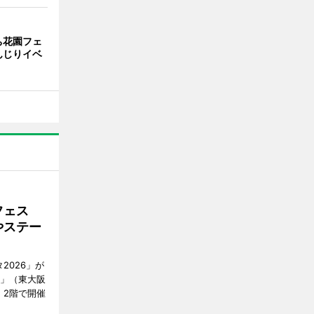
ち花園フェ
んじりイベ
フェス
やステー
2026」が
阪」（東大阪
2）2階で開催