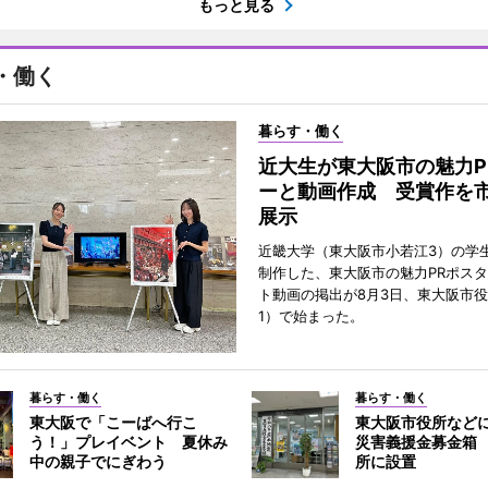
もっと見る
・働く
暮らす・働く
近大生が東大阪市の魅力P
ーと動画作成 受賞作を
展示
近畿大学（東大阪市小若江3）の学
制作した、東大阪市の魅力PRポス
ト動画の掲出が8月3日、東大阪市
1）で始まった。
暮らす・働く
暮らす・働く
東大阪で「こーばへ行こ
東大阪市役所など
う！」プレイベント 夏休み
災害義援金募金箱
中の親子でにぎわう
所に設置