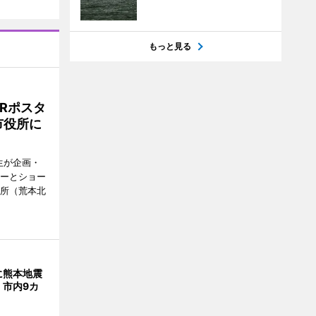
もっと見る
Rポスタ
市役所に
生が企画・
ターとショー
役所（荒本北
に熊本地震
 市内9カ