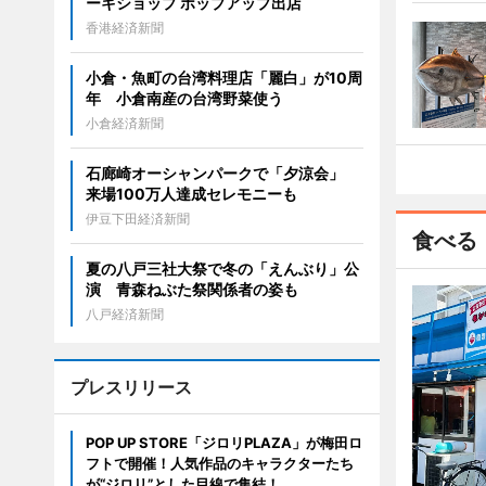
ーキショップ ポップアップ出店
香港経済新聞
小倉・魚町の台湾料理店「麗白」が10周
年 小倉南産の台湾野菜使う
小倉経済新聞
石廊崎オーシャンパークで「夕涼会」
来場100万人達成セレモニーも
伊豆下田経済新聞
食べる
夏の八戸三社大祭で冬の「えんぶり」公
演 青森ねぶた祭関係者の姿も
八戸経済新聞
プレスリリース
POP UP STORE「ジロリPLAZA」が梅田ロ
フトで開催！人気作品のキャラクターたち
が“ジロリ”とした目線で集結！