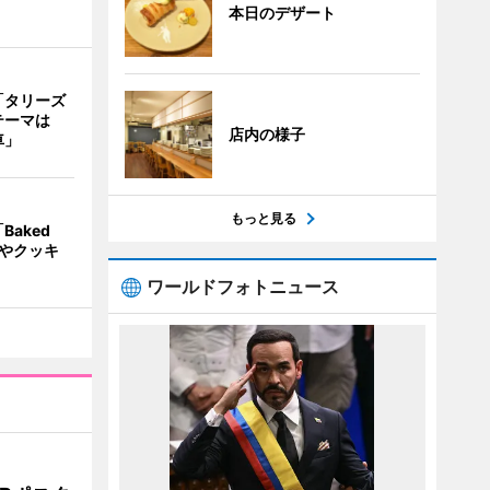
本日のデザート
「タリーズ
テーマは
店内の様子
車」
もっと見る
aked
ンやクッキ
ワールドフォトニュース