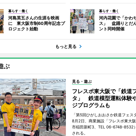
暮らす・働く
暮らす・働く
河島英五さんの生涯を映画
河内花園で「かわ
に 東大阪市制60周年記念プ
ス」 盆踊りとだ
ロジェクト始動
ント同時開催
もっと見る
遊ぶ
見る・遊ぶ
フレスポ東大阪で「鉄道
タ」 鉄道模型運転体験
ジプログラムも
「第5回ひがしおおさか鉄道フェスタ
8月2日、商業施設「フレスポ東大
市稲田新町3、TEL 06-6748-853
される。