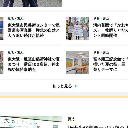
見る・遊ぶ
見る・遊ぶ
東大阪市民美術センターで星
河内花園で「かわ
野道夫写真展 極北の自然と
ス」 盆踊りとだ
人々追い続けた軌跡
ント同時開催
見る・遊ぶ
見る・遊ぶ
東大阪・瓢箪山稲荷神社で夏
宮本順三記念館で「
まつり 露店100店超、神楽
描いた夏の祭」展
舞や龍笛奉納も
祭りテーマに
もっと見る
買う