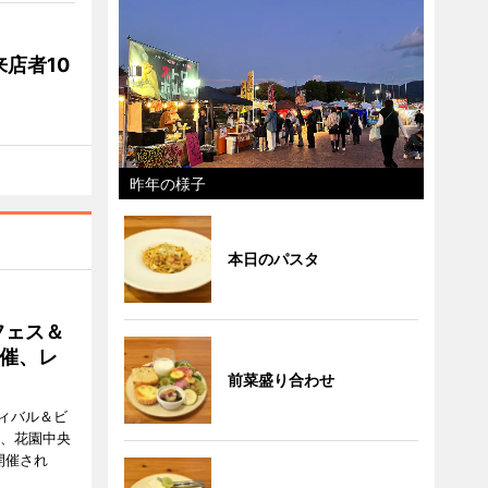
店者10
昨年の様子
本日のパスタ
フェス＆
催、レ
前菜盛り合わせ
ィバル＆ビ
日、花園中央
開催され