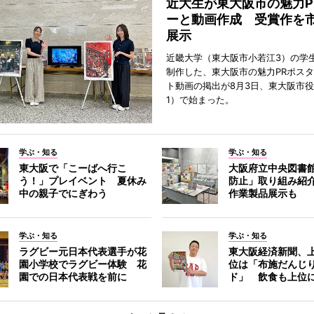
近大生が東大阪市の魅力P
ーと動画作成 受賞作を
展示
近畿大学（東大阪市小若江3）の学
制作した、東大阪市の魅力PRポス
ト動画の掲出が8月3日、東大阪市
1）で始まった。
学ぶ・知る
学ぶ・知る
東大阪で「こーばへ行こ
大阪府立中央図書
う！」プレイベント 夏休み
防止」取り組み紹
中の親子でにぎわう
作業製品展示も
学ぶ・知る
学ぶ・知る
ラグビー元日本代表選手が花
東大阪経済新聞、上
園小学校でラグビー体験 花
位は「布施だんじ
園での日本代表戦を前に
ド」 飲食も上位