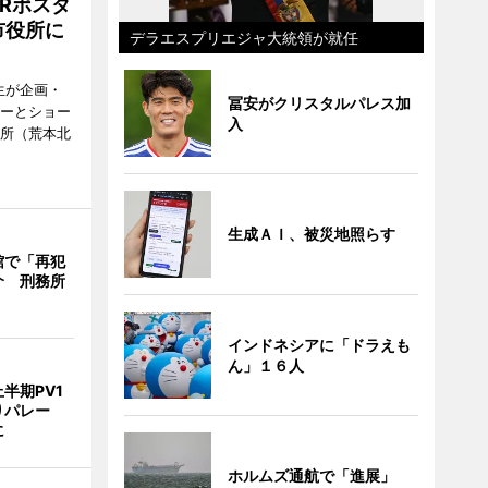
Rポスタ
市役所に
デラエスプリエジャ大統領が就任
生が企画・
冨安がクリスタルパレス加
ターとショー
入
役所（荒本北
生成ＡＩ、被災地照らす
館で「再犯
介 刑務所
インドネシアに「ドラえも
ん」１６人
半期PV1
りパレー
に
ホルムズ通航で「進展」