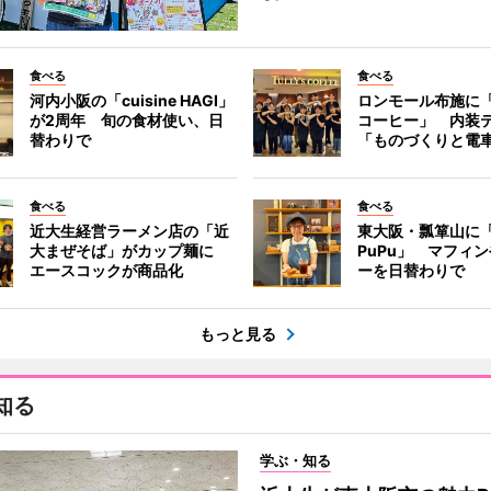
食べる
食べる
河内小阪の「cuisine HAGI」
ロンモール布施に
が2周年 旬の食材使い、日
コーヒー」 内装
替わりで
「ものづくりと電
食べる
食べる
近大生経営ラーメン店の「近
東大阪・瓢箪山に「B
大まぜそば」がカップ麺に
PuPu」 マフィ
エースコックが商品化
ーを日替わりで
もっと見る
知る
学ぶ・知る