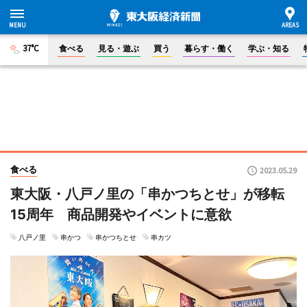
37°C
食べる
見る・遊ぶ
買う
暮らす・働く
学ぶ・知る
食べる
2023.05.29
東大阪・八戸ノ里の「串かつちとせ」が移転
15周年 商品開発やイベントに意欲
八戸ノ里
串かつ
串かつちとせ
串カツ