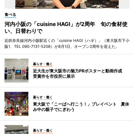
食べる
河内小阪の「cuisine HAGI」が2周年 旬の食材使
い、日替わりで
近鉄奈良線河内小阪駅近くの「cuisine HAGI（ハギ）」（東大阪市下小
阪1、TEL 090-7131-5208）が8月1日、オープン2周年を迎えた。
暮らす・働く
近大生が東大阪市の魅力PRポスターと動画作成
受賞作を市役所に展示
暮らす・働く
東大阪で「こーばへ行こう！」プレイベント 夏休
み中の親子でにぎわう
暮らす・働く