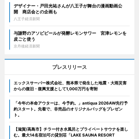
デザイナー・戸田光祐さんが八王子が舞台の漫画動画公
開 商店会との企画も
八王子経済新聞
与謝野のアソビビールが発酵レモンサワー 宮津レモンを
皮ごと使う
京丹後経済新聞
プレスリリース
エックスサーバー株式会社、熊本県で発生した地震・大雨災害
からの復旧・復興支援として1,000万円を寄附
「今年の本命アウターは、今予約。」antiqua 2026AW先行予
約スタート。先着で、非売品のオリジナルバッグをプレゼン
ト。
【滋賀/高島市】チラー付き水風呂とプライベートサウナを楽し
む。最大14名宿泊可の貸別荘「LAKE SAUNA RESORT