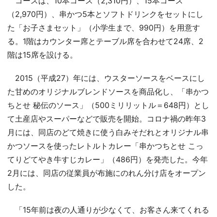
コースは、10本コース（2,310円）、15本コース
（2,970円）、串かつ5本とソフトドリンクをセットにし
た「お子さまセット」（小学生まで、990円）を用意す
る。1階はカウンター席とテーブル席を合わせて24席、2
階は15席を設ける。
2015（平成27）年には、ウスターソースをベースにし
た甘めのオリジナルブレンドソースを商品化し、「串かつ
ちとせ 秘伝のソース」（500ミリリットル＝648円）とし
て土産店やスーパーなどで販売を開始。コロナ禍の昨年3
月には、同店のどて焼きに使う白みそだれとオリジナル串
かつソースを使ったレトルトカレー「串かつちとせ こっ
てりどてやき牛すじカレー」（486円）を発売した。今年
2月には、同店の従業員が布施にのれん分け店をオープン
した。
「15年前は夜の人通りが少なくて、お客さん来てくれる