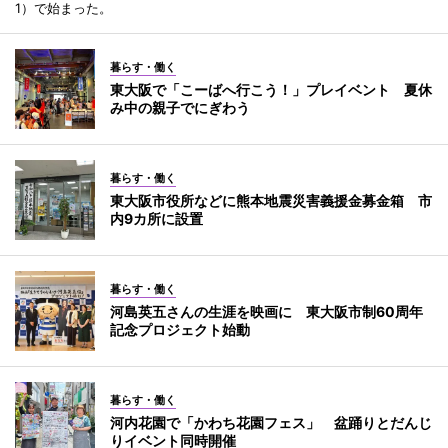
1）で始まった。
暮らす・働く
東大阪で「こーばへ行こう！」プレイベント 夏休
み中の親子でにぎわう
暮らす・働く
東大阪市役所などに熊本地震災害義援金募金箱 市
内9カ所に設置
暮らす・働く
河島英五さんの生涯を映画に 東大阪市制60周年
記念プロジェクト始動
暮らす・働く
河内花園で「かわち花園フェス」 盆踊りとだんじ
りイベント同時開催