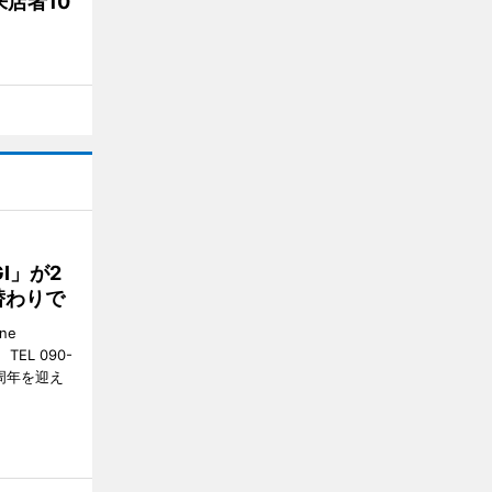
店者10
GI」が2
替わりで
ne
EL 090-
2周年を迎え