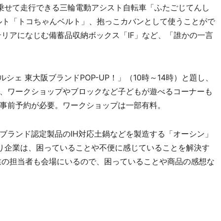
乗せて走行できる三輪電動アシスト自転車「ふたごじてんし
ルト「トコちゃんベルト」、抱っこカバンとして使うことがで
テリアになじむ備蓄品収納ボックス「IF」など、「誰かの一言
ェ 東大阪ブランドPOP-UP！」（10時～14時）と題し、
、ワークショップやブロックなど子どもが遊べるコーナーも
事前予約が必要。ワークショップは一部有料。
ランド認定製品のIH対応土鍋などを製造する「オーシン」
り企業は、困っていることや不便に感じていることを解決す
業の担当者も会場にいるので、困っていることや商品の感想な