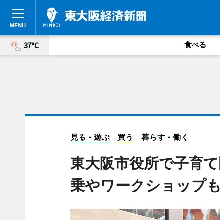
食べる
37°C
見る・遊ぶ
買う
暮らす・働く
東大阪市役所で子育て
乗やワークショップ