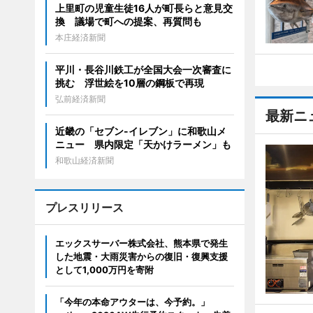
上里町の児童生徒16人が町長らと意見交
換 議場で町への提案、再質問も
本庄経済新聞
平川・長谷川鉄工が全国大会一次審査に
挑む 浮世絵を10層の鋼板で再現
弘前経済新聞
最新ニ
近畿の「セブン-イレブン」に和歌山メ
ニュー 県内限定「天かけラーメン」も
和歌山経済新聞
プレスリリース
エックスサーバー株式会社、熊本県で発生
した地震・大雨災害からの復旧・復興支援
として1,000万円を寄附
「今年の本命アウターは、今予約。」