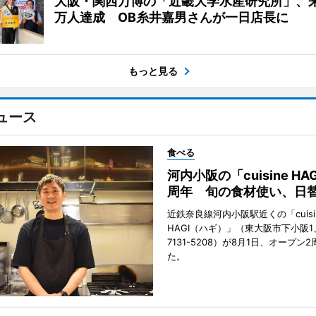
大阪・関西万博の「近畿大学水産研究所」、来
万人達成 OB糸井嘉男さんが一日店長に
もっと見る
ュース
食べる
河内小阪の「cuisine HA
周年 旬の食材使い、日
近鉄奈良線河内小阪駅近くの「cuisi
HAGI（ハギ）」（東大阪市下小阪1、T
7131-5208）が8月1日、オープン
た。