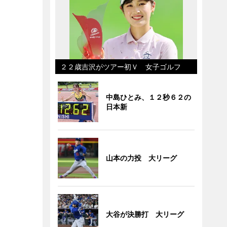
２２歳吉沢がツアー初Ｖ 女子ゴルフ
中島ひとみ、１２秒６２の
日本新
山本の力投 大リーグ
大谷が決勝打 大リーグ