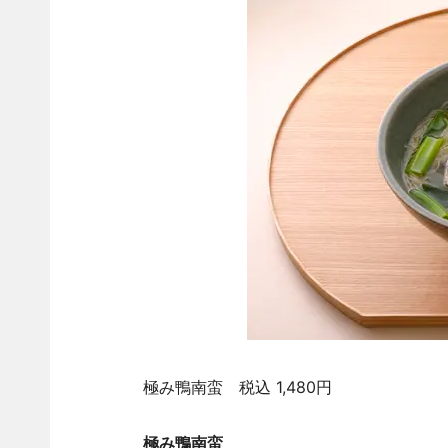
極み鴨南蛮 税込 1,480円
極み鴨南蛮