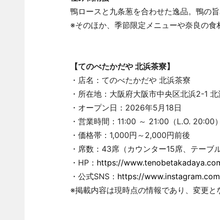
鴨ロースと九条葱を合わせた逸品。鴨の旨
※そのほか、季節限定メニューや奈良の食
【てのべたかだや 北浜茶寮】
・店名：てのべたかだや 北浜茶寮
・所在地：大阪府大阪市中央区北浜2-1 北浜
・オープン日：2026年5月18日
・営業時間：11:00 ～ 21:00（L.O. 20:00
・価格帯：1,000円～2,000円前後
・席数：43席（カウンター15席、テーブル
・HP：
https://www.tenobetakadaya.co
・公式SNS：
https://www.instagram.co
※掲載内容は現時点の情報であり、変更と