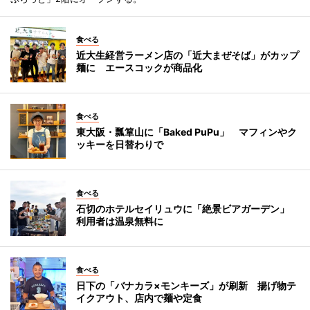
食べる
近大生経営ラーメン店の「近大まぜそば」がカップ
麺に エースコックが商品化
食べる
東大阪・瓢箪山に「Baked PuPu」 マフィンやク
ッキーを日替わりで
食べる
石切のホテルセイリュウに「絶景ビアガーデン」
利用者は温泉無料に
食べる
日下の「バナカラ×モンキーズ」が刷新 揚げ物テ
イクアウト、店内で麺や定食