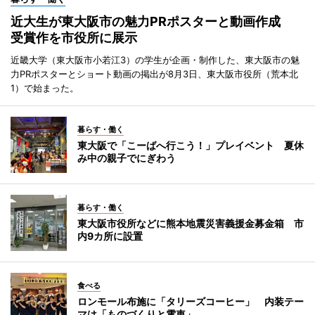
近大生が東大阪市の魅力PRポスターと動画作成
受賞作を市役所に展示
近畿大学（東大阪市小若江3）の学生が企画・制作した、東大阪市の魅
力PRポスターとショート動画の掲出が8月3日、東大阪市役所（荒本北
1）で始まった。
暮らす・働く
東大阪で「こーばへ行こう！」プレイベント 夏休
み中の親子でにぎわう
暮らす・働く
東大阪市役所などに熊本地震災害義援金募金箱 市
内9カ所に設置
食べる
ロンモール布施に「タリーズコーヒー」 内装テー
マは「ものづくりと電車」