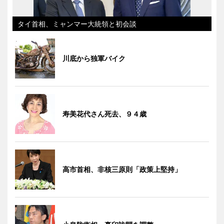
タイ首相、ミャンマー大統領と初会談
川底から独軍バイク
寿美花代さん死去、９４歳
高市首相、非核三原則「政策上堅持」