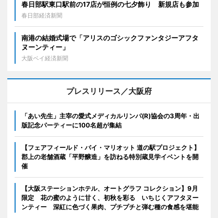
春日部駅東口駅前の17店が恒例の七夕飾り 新規店も参加
春日部経済新聞
南港の結婚式場で「アリスのゴシックファンタジーアフタ
ヌーンティー」
大阪ベイ経済新聞
プレスリリース／大阪府
「あい先生」主宰の愛式メディカルリンパ(R)協会の3周年・出
版記念パーティーに100名超が集結
【フェアフィールド・バイ・マリオット 道の駅プロジェクト】
郡上の老舗酒蔵「平野醸造」を訪ねる特別蔵見学イベントを開
催
【大阪ステーションホテル、オートグラフ コレクション】9月
限定 花の蜜のように甘く、初秋を彩る いちじくアフタヌー
ンティー 深紅に色づく果肉、プチプチと弾む種の食感を堪能