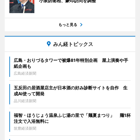
小泉防衛相、豪印訪問を調整
もっと見る
みん経トピックス
広島・おりづるタワーで被爆81年特別企画 屋上演奏や手
紙企画も
広島経済新聞
五反田の居酒屋店主が日本酒の好み診断サイトを自作 生
成AI使って開発
品川経済新聞
福智・ほうじょう温泉ふじ湯の里で「麺夏まつり」 麺1杯
注文で入浴無料に
筑豊経済新聞