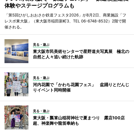
体験やステージプログラムも
「第5回ひがしおおさか鉄道フェスタ2026」が8月2日、商業施設「フ
レスポ東大阪」（東大阪市稲田新町3、TEL 06-6748-8532）2階で開
催される。
見る・遊ぶ
東大阪市民美術センターで星野道夫写真展 極北の
自然と人々追い続けた軌跡
見る・遊ぶ
河内花園で「かわち花園フェス」 盆踊りとだんじ
りイベント同時開催
見る・遊ぶ
東大阪・瓢箪山稲荷神社で夏まつり 露店100店
超、神楽舞や龍笛奉納も