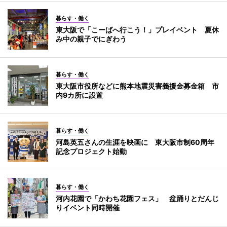
暮らす・働く
東大阪で「こーばへ行こう！」プレイベント 夏休
み中の親子でにぎわう
暮らす・働く
東大阪市役所などに熊本地震災害義援金募金箱 市
内9カ所に設置
暮らす・働く
河島英五さんの生涯を映画に 東大阪市制60周年
記念プロジェクト始動
暮らす・働く
河内花園で「かわち花園フェス」 盆踊りとだんじ
りイベント同時開催