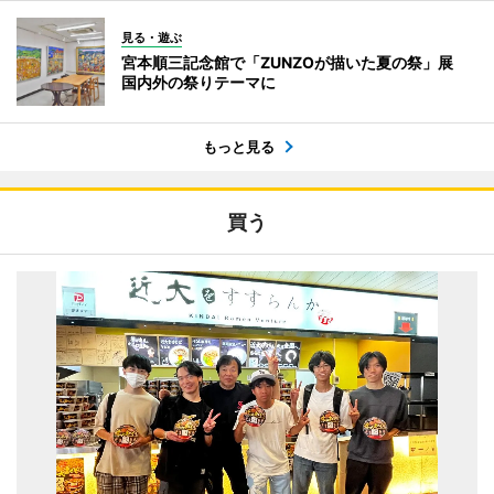
見る・遊ぶ
宮本順三記念館で「ZUNZOが描いた夏の祭」展
国内外の祭りテーマに
もっと見る
買う