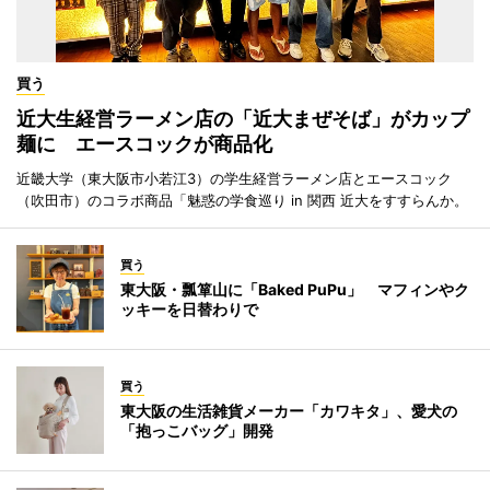
買う
近大生経営ラーメン店の「近大まぜそば」がカップ
麺に エースコックが商品化
近畿大学（東大阪市小若江3）の学生経営ラーメン店とエースコック
（吹田市）のコラボ商品「魅惑の学食巡り in 関西 近大をすすらんか。
買う
東大阪・瓢箪山に「Baked PuPu」 マフィンやク
ッキーを日替わりで
買う
東大阪の生活雑貨メーカー「カワキタ」、愛犬の
「抱っこバッグ」開発