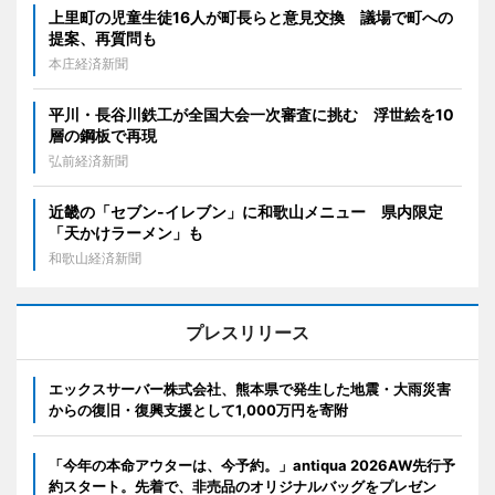
上里町の児童生徒16人が町長らと意見交換 議場で町への
提案、再質問も
本庄経済新聞
平川・長谷川鉄工が全国大会一次審査に挑む 浮世絵を10
層の鋼板で再現
弘前経済新聞
近畿の「セブン-イレブン」に和歌山メニュー 県内限定
「天かけラーメン」も
和歌山経済新聞
プレスリリース
エックスサーバー株式会社、熊本県で発生した地震・大雨災害
からの復旧・復興支援として1,000万円を寄附
「今年の本命アウターは、今予約。」antiqua 2026AW先行予
約スタート。先着で、非売品のオリジナルバッグをプレゼン