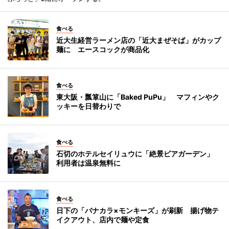
食べる
近大生経営ラーメン店の「近大まぜそば」がカップ
麺に エースコックが商品化
食べる
東大阪・瓢箪山に「Baked PuPu」 マフィンやク
ッキーを日替わりで
食べる
石切のホテルセイリュウに「絶景ビアガーデン」
利用者は温泉無料に
食べる
日下の「バナカラ×モンキーズ」が刷新 揚げ物テ
イクアウト、店内で麺や定食