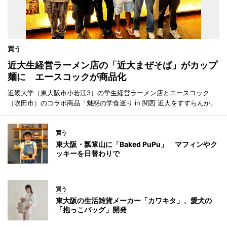
買う
近大生経営ラーメン店の「近大まぜそば」がカップ
麺に エースコックが商品化
近畿大学（東大阪市小若江3）の学生経営ラーメン店とエースコック
（吹田市）のコラボ商品「魅惑の学食巡り in 関西 近大をすすらんか。
買う
東大阪・瓢箪山に「Baked PuPu」 マフィンやク
ッキーを日替わりで
買う
東大阪の生活雑貨メーカー「カワキタ」、愛犬の
「抱っこバッグ」開発