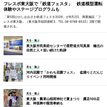
フレスポ東大阪で「鉄道フェスタ」 鉄道模型運転
体験やステージプログラムも
「第5回ひがしおおさか鉄道フェスタ2026」が8月2日、商業施設「フ
レスポ東大阪」（東大阪市稲田新町3、TEL 06-6748-8532）2階で開
催される。
見る・遊ぶ
東大阪市民美術センターで星野道夫写真展 極北の
自然と人々追い続けた軌跡
見る・遊ぶ
河内花園で「かわち花園フェス」 盆踊りとだんじ
りイベント同時開催
見る・遊ぶ
東大阪・瓢箪山稲荷神社で夏まつり 露店100店
超、神楽舞や龍笛奉納も