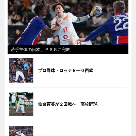
若手主体の日本、ＰＳＧに完敗
プロ野球・ロッテ８―０西武
仙台育英が２回戦へ 高校野球