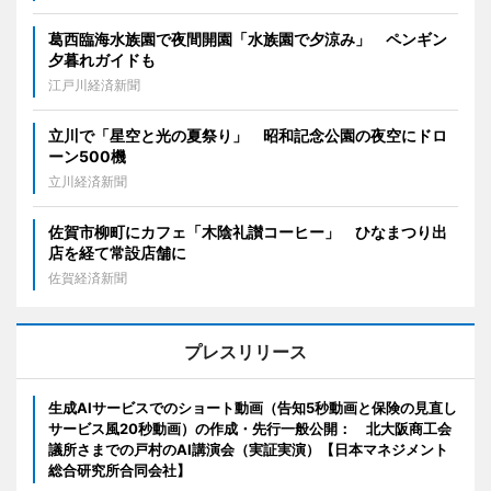
葛西臨海水族園で夜間開園「水族園で夕涼み」 ペンギン
夕暮れガイドも
江戸川経済新聞
立川で「星空と光の夏祭り」 昭和記念公園の夜空にドロ
ーン500機
立川経済新聞
佐賀市柳町にカフェ「木陰礼讃コーヒー」 ひなまつり出
店を経て常設店舗に
佐賀経済新聞
プレスリリース
生成AIサービスでのショート動画（告知5秒動画と保険の見直し
サービス風20秒動画）の作成・先行一般公開： 北大阪商工会
議所さまでの戸村のAI講演会（実証実演）【日本マネジメント
総合研究所合同会社】