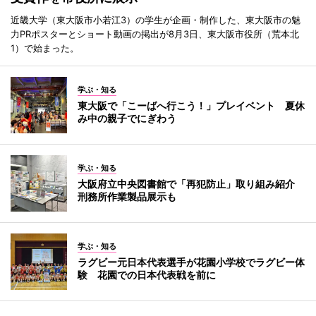
近畿大学（東大阪市小若江3）の学生が企画・制作した、東大阪市の魅
力PRポスターとショート動画の掲出が8月3日、東大阪市役所（荒本北
1）で始まった。
学ぶ・知る
東大阪で「こーばへ行こう！」プレイベント 夏休
み中の親子でにぎわう
学ぶ・知る
大阪府立中央図書館で「再犯防止」取り組み紹介
刑務所作業製品展示も
学ぶ・知る
ラグビー元日本代表選手が花園小学校でラグビー体
験 花園での日本代表戦を前に