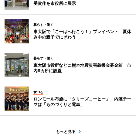
受賞作を市役所に展示
暮らす・働く
東大阪で「こーばへ行こう！」プレイベント 夏休
み中の親子でにぎわう
暮らす・働く
東大阪市役所などに熊本地震災害義援金募金箱 市
内9カ所に設置
食べる
ロンモール布施に「タリーズコーヒー」 内装テー
マは「ものづくりと電車」
もっと見る