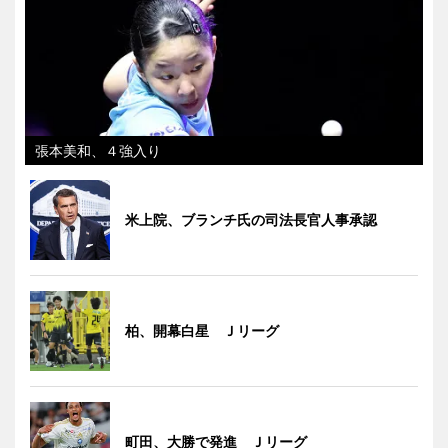
張本美和、４強入り
米上院、ブランチ氏の司法長官人事承認
柏、開幕白星 Ｊリーグ
町田、大勝で発進 Ｊリーグ