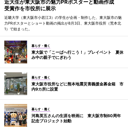
近大生が東大阪市の魅力PRポスターと動画作成
受賞作を市役所に展示
近畿大学（東大阪市小若江3）の学生が企画・制作した、東大阪市の魅
力PRポスターとショート動画の掲出が8月3日、東大阪市役所（荒本北
1）で始まった。
暮らす・働く
東大阪で「こーばへ行こう！」プレイベント 夏休
み中の親子でにぎわう
暮らす・働く
東大阪市役所などに熊本地震災害義援金募金箱 市
内9カ所に設置
暮らす・働く
河島英五さんの生涯を映画に 東大阪市制60周年
記念プロジェクト始動