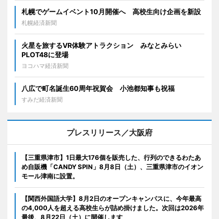
札幌でゲームイベント10月開催へ 高校生向け企画を新設
札幌経済新聞
火星を旅するVR体験アトラクション みなとみらい
PLOT48に登場
ヨコハマ経済新聞
八広で町名誕生60周年祝賀会 小池都知事も祝福
すみだ経済新聞
プレスリリース／大阪府
【三重県津市】1日最大176個を販売した、行列のできるわたあ
め自販機「CANDY SPIN」8月8日（土）、三重県津市のイオン
モール津南に設置。
【関西外国語大学】8月2日のオープンキャンパスに、今年最高
の4,000人を超える高校生らが詰め掛けました。次回は2026年
最後、8月22日（土）に開催します