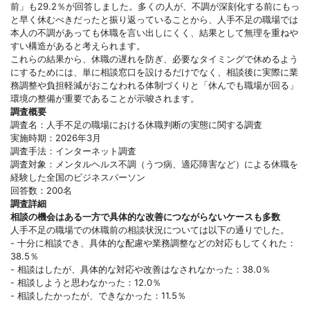
前」も29.2％が回答しました。多くの人が、不調が深刻化する前にもっ
と早く休むべきだったと振り返っていることから、人手不足の職場では
本人の不調があっても休職を言い出しにくく、結果として無理を重ねや
すい構造があると考えられます。
これらの結果から、休職の遅れを防ぎ、必要なタイミングで休めるよう
にするためには、単に相談窓口を設けるだけでなく、相談後に実際に業
務調整や負担軽減がおこなわれる体制づくりと「休んでも職場が回る」
環境の整備が重要であることが示唆されます。
調査概要
調査名：人手不足の職場における休職判断の実態に関する調査
実施時期：2026年3月
調査手法：インターネット調査
調査対象：メンタルヘルス不調（うつ病、適応障害など）による休職を
経験した全国のビジネスパーソン
回答数：200名
調査詳細
相談の機会はある一方で具体的な改善につながらないケースも多数
人手不足の職場での休職前の相談状況については以下の通りでした。
- 十分に相談でき、具体的な配慮や業務調整などの対応もしてくれた：
38.5％
- 相談はしたが、具体的な対応や改善はなされなかった：38.0％
- 相談しようと思わなかった：12.0％
- 相談したかったが、できなかった：11.5％