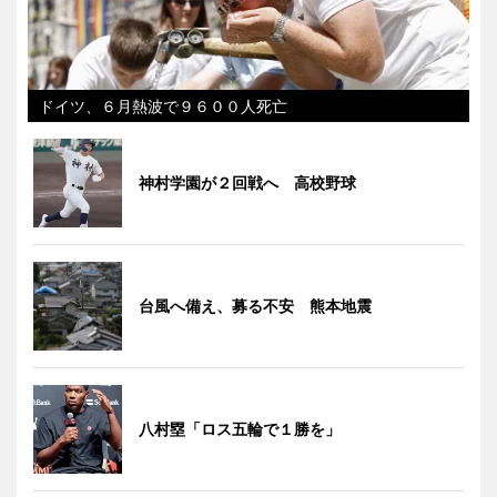
ドイツ、６月熱波で９６００人死亡
神村学園が２回戦へ 高校野球
台風へ備え、募る不安 熊本地震
八村塁「ロス五輪で１勝を」