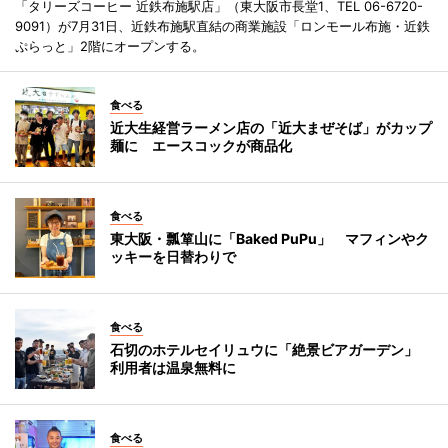
「タリーズコーヒー 近鉄布施駅店」（東大阪市長堂1、TEL 06-6720-
9091）が7月31日、近鉄布施駅直結の商業施設「ロンモール布施・近鉄
ぷらっと」2階にオープンする。
食べる
近大生経営ラーメン店の「近大まぜそば」がカップ
麺に エースコックが商品化
食べる
東大阪・瓢箪山に「Baked PuPu」 マフィンやク
ッキーを日替わりで
食べる
石切のホテルセイリュウに「絶景ビアガーデン」
利用者は温泉無料に
食べる