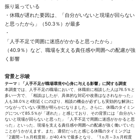
振り返っている
・休職が遅れた要因は、「自分がいないと現場が回らない
と思ったから」（50.3％）が最多
・
「人手不足で周囲に迷惑がかかると思ったから」
（40.9％）など、職場を支える責任感や周囲への配慮が強
く影響
背景と示唆
テーマ：「人手不足が職場環境や心身に与える影響」に関する調査
本調査では、人手不足の職場において、休職前に相談した人は76.5％と
多い一方で、「相談はしたが、具体的な対応や改善はなされなかった」
人も38.0％と4割近くにのぼり、相談の機会が必ずしも実効的な解決に
つながっていない実態が明らかになりました。さらに、休職のタイミン
グについて85.5％が「遅れた」と感じており、その背景には「自分がい
ないと現場が回らないと思った」「人手不足で周囲に迷惑がかかると思
った」といった、現場を支える責任感や周囲への配慮が強く働いていた
ことがうかがえます。また、適切だったと感じる休職のタイミングは
「2週間～1ヵ月程度前」が40.4％で最多となり、「1ヵ月～3ヵ月程度