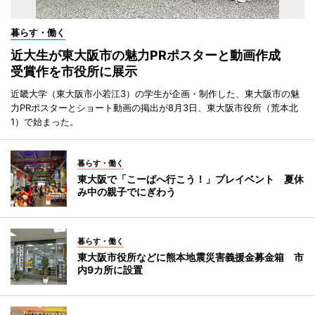
暮らす・働く
近大生が東大阪市の魅力PRポスターと動画作成
受賞作を市役所に展示
近畿大学（東大阪市小若江3）の学生が企画・制作した、東大阪市の魅
力PRポスターとショート動画の掲出が8月3日、東大阪市役所（荒本北
1）で始まった。
暮らす・働く
東大阪で「こーばへ行こう！」プレイベント 夏休
み中の親子でにぎわう
暮らす・働く
東大阪市役所などに熊本地震災害義援金募金箱 市
内9カ所に設置