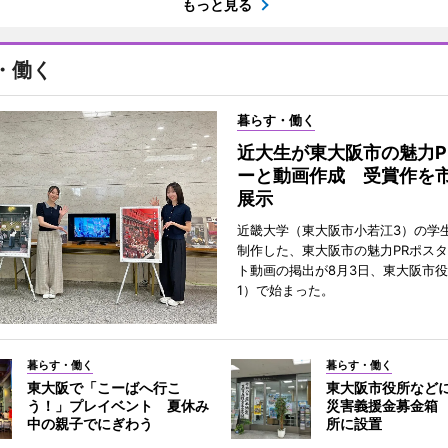
もっと見る
・働く
暮らす・働く
近大生が東大阪市の魅力P
ーと動画作成 受賞作を
展示
近畿大学（東大阪市小若江3）の学
制作した、東大阪市の魅力PRポス
ト動画の掲出が8月3日、東大阪市
1）で始まった。
暮らす・働く
暮らす・働く
東大阪で「こーばへ行こ
東大阪市役所など
う！」プレイベント 夏休み
災害義援金募金箱
中の親子でにぎわう
所に設置