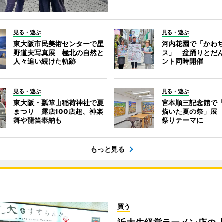
見る・遊ぶ
見る・遊ぶ
東大阪市民美術センターで星
河内花園で「かわ
野道夫写真展 極北の自然と
ス」 盆踊りとだ
人々追い続けた軌跡
ント同時開催
見る・遊ぶ
見る・遊ぶ
東大阪・瓢箪山稲荷神社で夏
宮本順三記念館で「
まつり 露店100店超、神楽
描いた夏の祭」展
舞や龍笛奉納も
祭りテーマに
もっと見る
買う