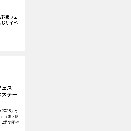
ち花園フェ
んじりイベ
フェス
やステー
2026」が
阪」（東大阪
2）2階で開催