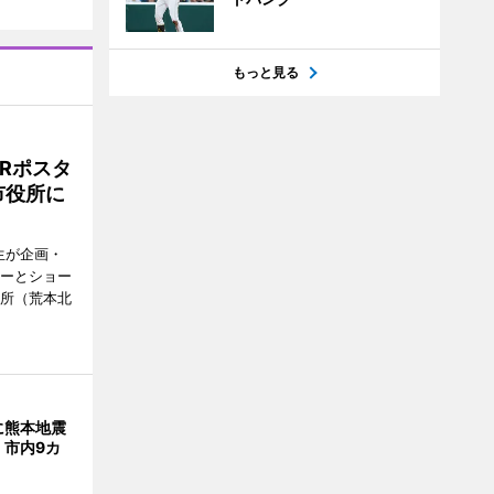
もっと見る
Rポスタ
市役所に
生が企画・
ターとショー
役所（荒本北
に熊本地震
 市内9カ