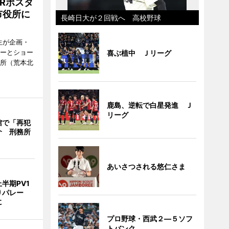
Rポスタ
市役所に
長崎日大が２回戦へ 高校野球
生が企画・
ターとショー
喜ぶ植中 Ｊリーグ
役所（荒本北
鹿島、逆転で白星発進 Ｊ
リーグ
館で「再犯
介 刑務所
あいさつされる悠仁さま
半期PV1
りパレー
に
プロ野球・西武２―５ソフ
トバンク