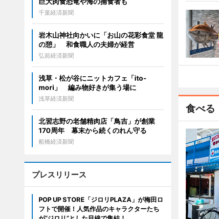
巨大肉食恐竜や海の捕食者も
千葉経済新聞
岩木山神社向かいに「お山の花彩食堂 龍
の憩」 和食職人の夫婦が経営
弘前経済新聞
浅草・松が谷にニットカフェ「ito-
mori」 編み物好きが集う場に
浅草経済新聞
食べる
北習志野の老舗精肉店「鳥吉」が創業
170周年 幕末から続くのれん守る
船橋経済新聞
プレスリリース
POP UP STORE「ジロリPLAZA」が梅田ロ
フトで開催！人気作品のキャラクターたち
が“ジロリ”とした目線で集結！