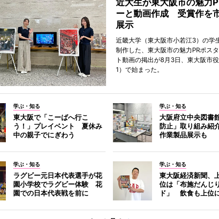
近大生が東大阪市の魅力P
ーと動画作成 受賞作を
展示
近畿大学（東大阪市小若江3）の学
制作した、東大阪市の魅力PRポス
ト動画の掲出が8月3日、東大阪市
1）で始まった。
学ぶ・知る
学ぶ・知る
東大阪で「こーばへ行こ
大阪府立中央図書
う！」プレイベント 夏休み
防止」取り組み紹
中の親子でにぎわう
作業製品展示も
学ぶ・知る
学ぶ・知る
ラグビー元日本代表選手が花
東大阪経済新聞、上
園小学校でラグビー体験 花
位は「布施だんじ
園での日本代表戦を前に
ド」 飲食も上位