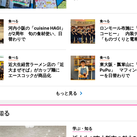
食べる
食べる
河内小阪の「cuisine HAGI」
ロンモール布施に
が2周年 旬の食材使い、日
コーヒー」 内装
替わりで
「ものづくりと電
食べる
食べる
近大生経営ラーメン店の「近
東大阪・瓢箪山に「B
大まぜそば」がカップ麺に
PuPu」 マフィ
エースコックが商品化
ーを日替わりで
もっと見る
知る
学ぶ・知る