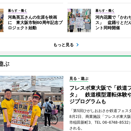
暮らす・働く
暮らす・働く
河島英五さんの生涯を映画
河内花園で「かわ
に 東大阪市制60周年記念プ
ス」 盆踊りとだ
ロジェクト始動
ント同時開催
もっと見る
遊ぶ
見る・遊ぶ
フレスポ東大阪で「鉄道
タ」 鉄道模型運転体験
ジプログラムも
「第5回ひがしおおさか鉄道フェスタ
8月2日、商業施設「フレスポ東大
市稲田新町3、TEL 06-6748-853
される。