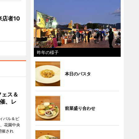
店者10
昨年の様子
本日のパスタ
フェス＆
催、レ
前菜盛り合わせ
ィバル＆ビ
日、花園中央
開催され