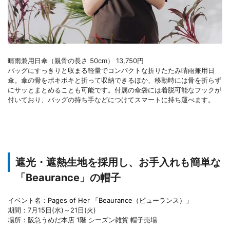
晴雨兼用日傘（親骨の長さ 50cm） 13,750円
バッグにすっきりと収まる軽量でコンパクトな折りたたみ晴雨兼用日
傘。傘の骨をポキポキと折って収納できるほか、移動時には骨を折らず
にサッとまとめることも可能です。付属の傘袋には着脱可能なフックが
付いており、バッグの持ち手などにつけてスマートに持ち運べます。
遮光・遮熱生地を採用し、お手入れも簡単な
「Beaurance」の帽子
イベント名：
Pages of Her 「Beaurance（ビューランス）」
期間：7月15日(水)～21日(火)
場所：阪急うめだ本店 1階 シーズン雑貨 帽子売場