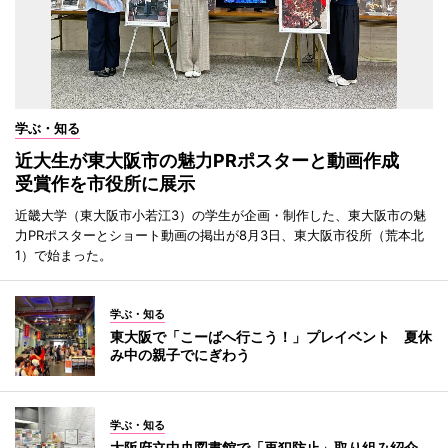
学ぶ・知る
近大生が東大阪市の魅力PRポスターと動画作成
受賞作を市役所に展示
近畿大学（東大阪市小若江3）の学生が企画・制作した、東大阪市の魅
力PRポスターとショート動画の掲出が8月3日、東大阪市役所（荒本北
1）で始まった。
学ぶ・知る
東大阪で「こーばへ行こう！」プレイベント 夏休
み中の親子でにぎわう
学ぶ・知る
大阪府立中央図書館で「再犯防止」取り組み紹介