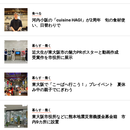
食べる
河内小阪の「cuisine HAGI」が2周年 旬の食材使
い、日替わりで
暮らす・働く
近大生が東大阪市の魅力PRポスターと動画作成
受賞作を市役所に展示
暮らす・働く
東大阪で「こーばへ行こう！」プレイベント 夏休
み中の親子でにぎわう
暮らす・働く
東大阪市役所などに熊本地震災害義援金募金箱 市
内9カ所に設置