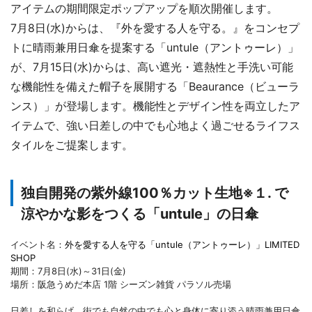
アイテムの期間限定ポップアップを順次開催します。
7月8日(水)からは、『外を愛する人を守る。』をコンセプ
トに晴雨兼用日傘を提案する「untule（アントゥーレ）」
が、7月15日(水)からは、高い遮光・遮熱性と手洗い可能
な機能性を備えた帽子を展開する「Beaurance（ビューラ
ンス）」が登場します。機能性とデザイン性を両立したア
イテムで、強い日差しの中でも心地よく過ごせるライフス
タイルをご提案します。
独自開発の紫外線100％カット生地
※１.
で
涼やかな影をつくる「untule」の日傘
イベント名：
外を愛する人を守る「untule（アントゥーレ）」LIMITED
SHOP
期間：7月8日(水)～31日(金)
場所：阪急うめだ本店 1階 シーズン雑貨 パラソル売場
日差しを和らげ、街でも自然の中でも心と身体に寄り添う晴雨兼用日傘