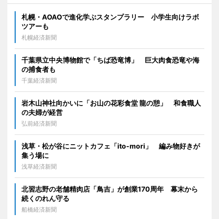
札幌・AOAOで進化学ぶスタンプラリー 小学生向けラボ
ツアーも
札幌経済新聞
千葉県立中央博物館で「ちば恐竜博」 巨大肉食恐竜や海
の捕食者も
千葉経済新聞
岩木山神社向かいに「お山の花彩食堂 龍の憩」 和食職人
の夫婦が経営
弘前経済新聞
浅草・松が谷にニットカフェ「ito-mori」 編み物好きが
集う場に
浅草経済新聞
北習志野の老舗精肉店「鳥吉」が創業170周年 幕末から
続くのれん守る
船橋経済新聞