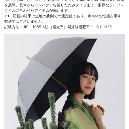
を展開。長傘からコンパクトな折りたたみタイプまで、多様なライフス
タイルに合わせたアイテムが揃います。
※１. 記載の結果は生地の状態での測定値であり、傘本体の性能を示す
数値ではございません。
試験方法：JIS L 1055 A法（遮光率）紫外線遮蔽率：JIS L 1925