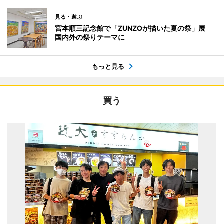
見る・遊ぶ
宮本順三記念館で「ZUNZOが描いた夏の祭」展
国内外の祭りテーマに
もっと見る
買う