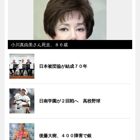
小川真由美さん死去、８６歳
日本被団協が結成７０年
日南学園が２回戦へ 高校野球
後藤大樹、４００障害で銀