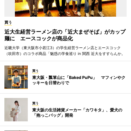
買う
近大生経営ラーメン店の「近大まぜそば」がカップ
麺に エースコックが商品化
近畿大学（東大阪市小若江3）の学生経営ラーメン店とエースコック
（吹田市）のコラボ商品「魅惑の学食巡り in 関西 近大をすすらんか。
買う
東大阪・瓢箪山に「Baked PuPu」 マフィンやク
ッキーを日替わりで
買う
東大阪の生活雑貨メーカー「カワキタ」、愛犬の
「抱っこバッグ」開発