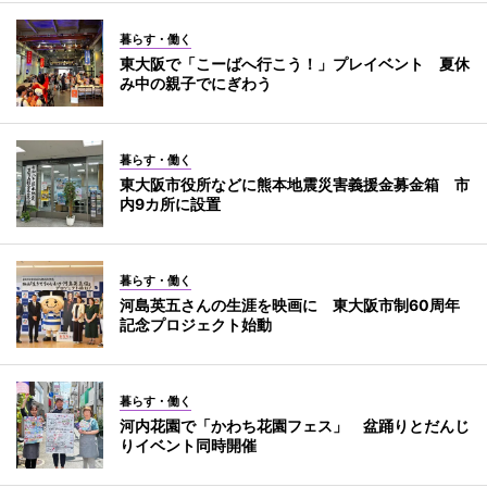
暮らす・働く
東大阪で「こーばへ行こう！」プレイベント 夏休
み中の親子でにぎわう
暮らす・働く
東大阪市役所などに熊本地震災害義援金募金箱 市
内9カ所に設置
暮らす・働く
河島英五さんの生涯を映画に 東大阪市制60周年
記念プロジェクト始動
暮らす・働く
河内花園で「かわち花園フェス」 盆踊りとだんじ
りイベント同時開催