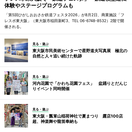
体験やステージプログラムも
「第5回ひがしおおさか鉄道フェスタ2026」が8月2日、商業施設「フ
レスポ東大阪」（東大阪市稲田新町3、TEL 06-6748-8532）2階で開
催される。
見る・遊ぶ
東大阪市民美術センターで星野道夫写真展 極北の
自然と人々追い続けた軌跡
見る・遊ぶ
河内花園で「かわち花園フェス」 盆踊りとだんじ
りイベント同時開催
見る・遊ぶ
東大阪・瓢箪山稲荷神社で夏まつり 露店100店
超、神楽舞や龍笛奉納も