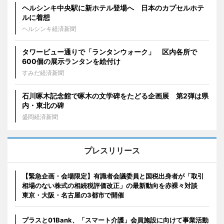
ヘルシンキ中央駅に新ホテル登場へ 日本のカプセルホテ
ルに着想
ヘルシンキ経済新聞
タワービュー通りで「ランタンウォーク」 区内各所で
600個の展示ランタンを絵付け
すみだ経済新聞
石川啄木記念館で啄木の文学碑をたどる企画展 第2弾は県
内・東北の碑
盛岡経済新聞
プレスリリース
【緊急企画・会場限定】有識者会議委員と国税出身者が「取引
相場のない株式の相続税評価改正」の最新動向を赤裸々対談
東京・大阪・名古屋の3都市で開催
プラスと01Bank、「スマート介護」会員施設に向けて事業活動